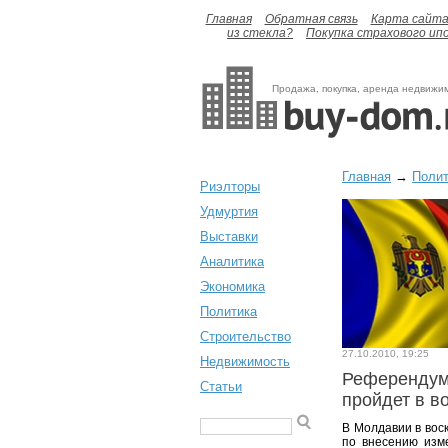
Главная
Обратная связь
Карта сайт
из стекла?
Покупка страхового ип
Продажа, покупка, аренда недвижи
Главная
→
Полит
Риэлторы
Удмуртия
Выставки
Аналитика
Экономика
Политика
Строительство
27.10.2010, 19:25
Недвижимость
Референдум
Статьи
пройдет в в
В Молдавии в вос
по внесению изме