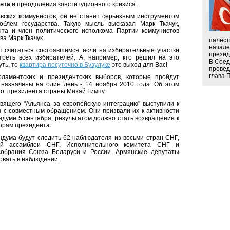
нта
и преодоления конституционного кризиса.
ских коммунистов, он не станет серьезным инструментом
блем государства. Такую мысль высказал Марк Ткачук,
нта и член политического исполкома Партии коммунистов
а Марк Ткачук.
палест
начале
 считаться состоявшимся, если на избирательные участки
презид
треть всех избирателей. А, например, кто решил на это
В Сое
уть, то
квартира посуточно в Бузулуке
это выход для Вас!
провед
глава П
рламентских и президентских выборов, которые пройдут
 назначены на один день - 14 ноября 2010 года. Об этом
.о. президента страны Михай Гимпу.
ящего "Альянса за европейскую интеграцию" выступили к
 с совместным обращением. Они призвали их к активности
ндуме 5 сентября, результатом должно стать возвращение к
орам президента.
дума будут следить 62 наблюдателя из восьми стран СНГ,
ой ассамблеи СНГ, Исполнительного комитета СНГ и
собрания Союза Беларуси и России. Армянские депутаты
овать в наблюдении.