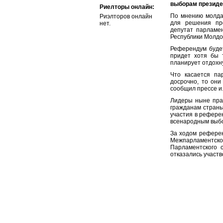
выборам президе
Риелторы онлайн:
По мнению молдав
Риэлторов онлайн
для решения про
нет.
депутат парламе
Республики Молдов
Референдум будет
придет хотя бы 
планирует отдохн
Что касается па
досрочно, то они
сообщил прессе и
Лидеры ныне прав
гражданам страны
участия в рефере
всенародным выб
За ходом референ
Межпарламентск
Парламентского 
отказались участв