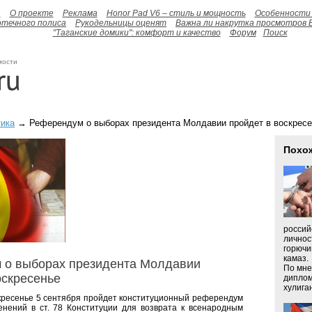
а
О проекте
Реклама
Honor Pad V6 – стиль и мощность
Особенности 
отечного полиса
Рукодельницы оценят
Важна ли накрутка просмотров 
"Таганские домики": комфорт и качество
Форум
Поиск
мости
ика
→ Референдум о выборах президента Молдавии пройдет в воскресе
Похо
россий
личнос
горючи
камаз.
 о выборах президента Молдавии
По мне
оскресенье
диплом
хулиган
кресенье 5 сентября пройдет конституционный референдум
нений в ст. 78 Конституции для возврата к всенародным