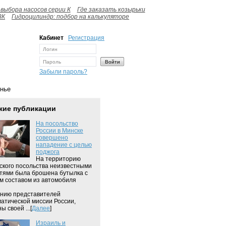
выбора насосов серии К
Где заказать козырьки
ВК
Гидроцилиндр: подбор на калькуляторе
Кабинет
Регистрация
Забыли пароль?
нье
жие публикации
На посольство
России в Минске
совершено
нападение с целью
поджога
На территорию
ского посольства неизвестными
тями была брошена бутылка с
м составом из автомобиля
нию представителей
атической миссии России,
ы своей ...[
Далее
]
Израиль и