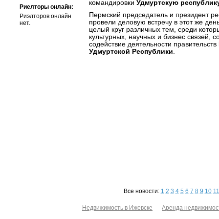
командировки
Удмуртскую республику
Риелторы онлайн:
Пермский председатель и президент ре
Риэлторов онлайн
провели деловую встречу в этот же ден
нет.
целый круг различных тем, среди кото
культурных, научных и бизнес связей, с
содействие деятельности правительств
Удмуртской Республики
.
Все новости:
1
2
3
4
5
6
7
8
9
10
1
Недвижимость в Ижевске
Аренда недвижимос