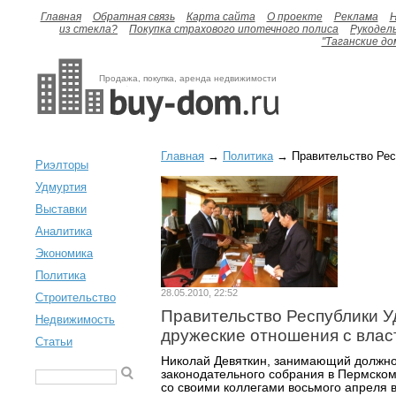
Главная
Обратная связь
Карта сайта
О проекте
Реклама
H
из стекла?
Покупка страхового ипотечного полиса
Рукодел
"Таганские до
Продажа, покупка, аренда недвижимости
Главная
→
Политика
→ Правительство Респ
Риэлторы
Удмуртия
Выставки
Аналитика
Экономика
Политика
28.05.2010, 22:52
Строительство
Правительство Республики У
Недвижимость
дружеские отношения с вла
Статьи
Николай Девяткин, занимающий должно
законодательного собрания в Пермском
со своими коллегами восьмого апреля 