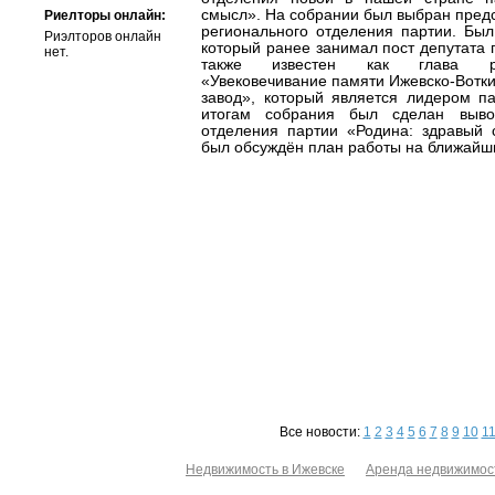
смысл». На собрании был выбран предс
Риелторы онлайн:
регионального отделения партии. Был
Риэлторов онлайн
который ранее занимал пост депутата 
нет.
также известен как глава рег
«Увековечивание памяти Ижевско-Вотки
завод», который является лидером п
итогам собрания был сделан выв
отделения партии «Родина: здравый 
был обсуждён план работы на ближайш
Все новости:
1
2
3
4
5
6
7
8
9
10
1
Недвижимость в Ижевске
Аренда недвижимос