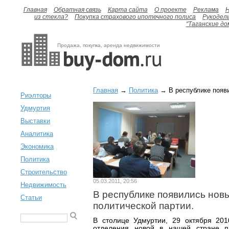
Главная
Обратная связь
Карта сайта
О проекте
Реклама
H
из стекла?
Покупка страхового ипотечного полиса
Рукодел
"Таганские до
Продажа, покупка, аренда недвижимости
Главная
→
Политика
→ В республике появи
Риэлторы
Удмуртия
Выставки
Аналитика
Экономика
Политика
Строительство
05.03.2011, 20:56
Недвижимость
В республике появились нов
Статьи
политической партии.
В столице Удмуртии, 29 октября 20
отделения новой в нашей стране п