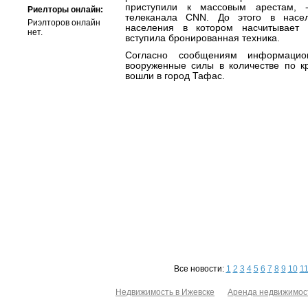
приступили к массовым арестам, 
Риелторы онлайн:
телеканала CNN. До этого в насел
Риэлторов онлайн
населения в котором насчитывает 
нет.
вступила бронированная техника.
Согласно сообщениям информацион
вооруженные силы в количестве по к
вошли в город Тафас.
Все новости:
1
2
3
4
5
6
7
8
9
10
1
Недвижимость в Ижевске
Аренда недвижимос