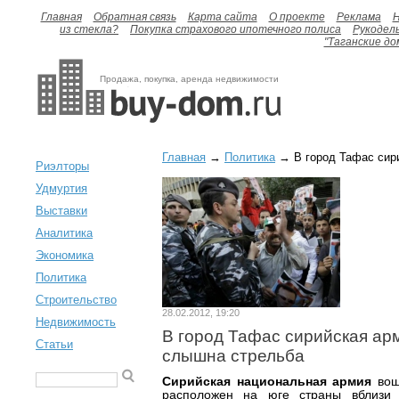
Главная
Обратная связь
Карта сайта
О проекте
Реклама
H
из стекла?
Покупка страхового ипотечного полиса
Рукодел
"Таганские до
Продажа, покупка, аренда недвижимости
Главная
→
Политика
→ В город Тафас сири
Риэлторы
Удмуртия
Выставки
Аналитика
Экономика
Политика
Строительство
28.02.2012, 19:20
Недвижимость
В город Тафас сирийская арм
Статьи
слышна стрельба
Сирийская национальная армия
вош
расположен на юге страны вблизи 