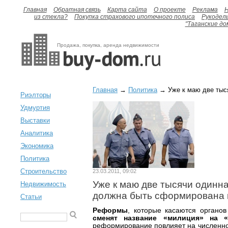
Главная
Обратная связь
Карта сайта
О проекте
Реклама
H
из стекла?
Покупка страхового ипотечного полиса
Рукодел
"Таганские до
Продажа, покупка, аренда недвижимости
Главная
→
Политика
→ Уже к маю две тыся
Риэлторы
Удмуртия
Выставки
Аналитика
Экономика
Политика
Строительство
23.03.2011, 09:02
Уже к маю две тысячи одинна
Недвижимость
должна быть сформирована 
Статьи
Реформы
, которые касаются органов
сменят название «милиция» на 
реформирование повлияет на численнос