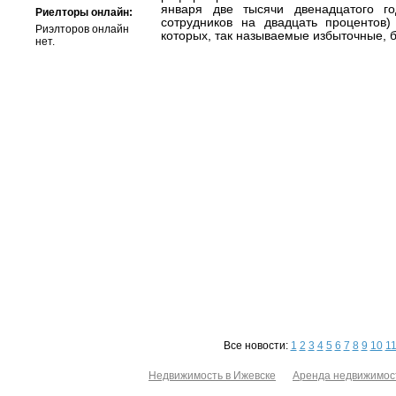
января две тысячи двенадцатого г
Риелторы онлайн:
сотрудников на двадцать процентов
Риэлторов онлайн
которых, так называемые избыточные, б
нет.
Все новости:
1
2
3
4
5
6
7
8
9
10
1
Недвижимость в Ижевске
Аренда недвижимос