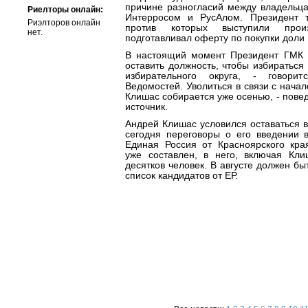
причине разногласий между владельца
Риелторы онлайн:
Интерросом и РусАлом. Президент т
Риэлторов онлайн
против которых выступили прои
нет.
подготавливал оферту по покупки доли
В настоящий момент Президент ГМК 
оставить должность, чтобы избираться
избирательного округа, - говор
Ведомостей. Уволиться в связи с нача
Клишас собирается уже осенью, - пов
источник.
Андрей Клишас условился оставаться в
сегодня переговоры о его введении в
Единая Россия от Красноярского кра
уже составлен, в него, включая Кли
десятков человек. В августе должен б
список кандидатов от ЕР.