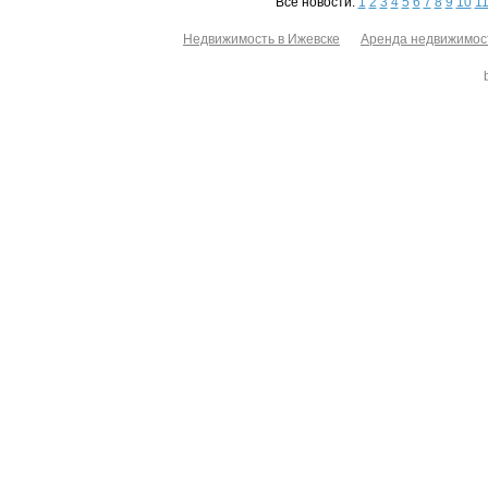
Все новости:
1
2
3
4
5
6
7
8
9
10
1
Недвижимость в Ижевске
Аренда недвижимос