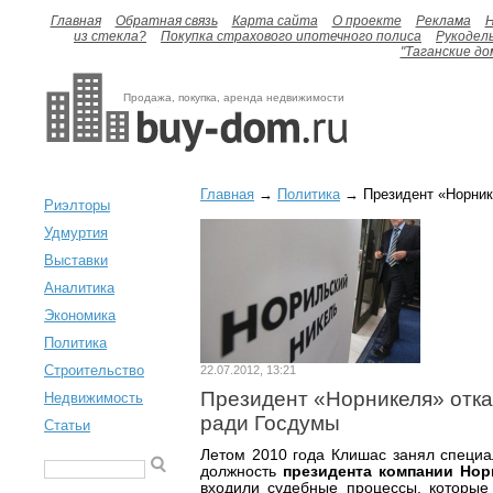
Главная
Обратная связь
Карта сайта
О проекте
Реклама
H
из стекла?
Покупка страхового ипотечного полиса
Рукодел
"Таганские до
Продажа, покупка, аренда недвижимости
Главная
→
Политика
→ Президент «Норник
Риэлторы
Удмуртия
Выставки
Аналитика
Экономика
Политика
Строительство
22.07.2012, 13:21
Президент «Норникеля» отка
Недвижимость
ради Госдумы
Статьи
Летом 2010 года Клишас занял специа
должность
президента компании Нор
входили судебные процессы, которые