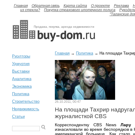
Главная
Обратная связь
Карта сайта
О проекте
Реклама
H
из стекла?
Покупка страхового ипотечного полиса
Рукодел
"Таганские до
Продажа, покупка, аренда недвижимости
Главная
→
Политика
→ На площади Тахрир
Риэлторы
Удмуртия
Выставки
Аналитика
Экономика
Политика
Строительство
26.10.2011, 00:47
На площади Тахрир надруга
Недвижимость
журналисткой CBS
Статьи
Корреспондентку CBS News
Лару 
изнасиловали во время беспорядков в 
американской больнице. Как стало и