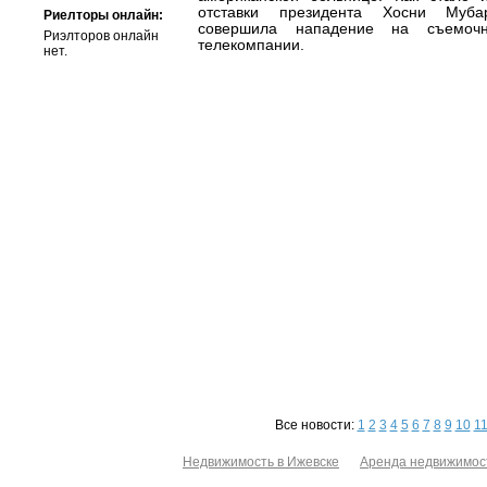
отставки президента Хосни Муба
Риелторы онлайн:
совершила нападение на съемочн
Риэлторов онлайн
телекомпании.
нет.
Все новости:
1
2
3
4
5
6
7
8
9
10
1
Недвижимость в Ижевске
Аренда недвижимос