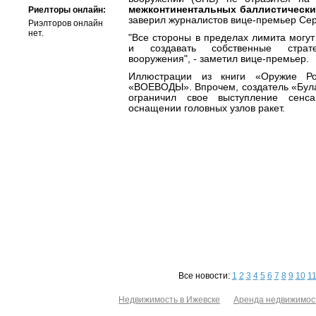
межконтинентальных баллистических
Риелторы онлайн:
заверил журналистов вице-премьер Се
Риэлторов онлайн
нет.
"Все стороны в пределах лимита могу
и создавать собственные страте
вооружения", - заметил вице-премьер.
Иллюстрации из книги «Оружие 
«ВОЕВОДЫ». Впрочем, создатель «Була
ограничил свое выступление сен
оснащении головных узлов ракет.
Все новости:
1
2
3
4
5
6
7
8
9
10
1
Недвижимость в Ижевске
Аренда недвижимос