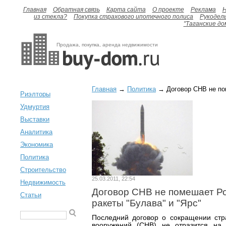
Главная
Обратная связь
Карта сайта
О проекте
Реклама
H
из стекла?
Покупка страхового ипотечного полиса
Рукодел
"Таганские до
Продажа, покупка, аренда недвижимости
Главная
→
Политика
→ Договор СНВ не пом
Риэлторы
Удмуртия
Выставки
Аналитика
Экономика
Политика
Строительство
25.03.2011, 22:54
Недвижимость
Договор СНВ не помешает Ро
Статьи
ракеты "Булава" и "Ярс"
Последний договор о сокращении стра
вооружений (СНВ) не отразится на