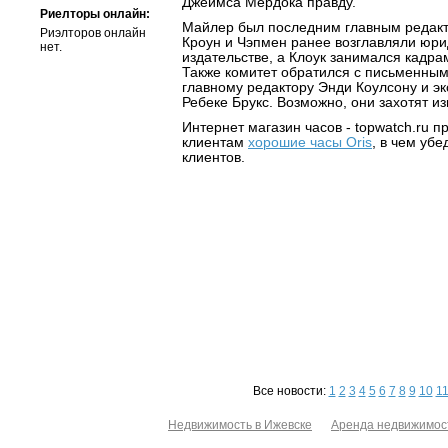
Джеймса Мердока правду.
Риелторы онлайн:
Майлер был последним главным редакто
Риэлторов онлайн
Кроун и Чэпмен ранее возглавляли юри
нет.
издательстве, а Клоук занимался кадрами
Также комитет обратился с письменны
главному редактору Энди Коулсону и экс
Ребеке Брукс. Возможно, они захотят и
Интернет магазин часов - topwatch.ru п
клиентам
хорошие часы Oris
, в чем уб
клиентов.
Все новости:
1
2
3
4
5
6
7
8
9
10
1
Недвижимость в Ижевске
Аренда недвижимос