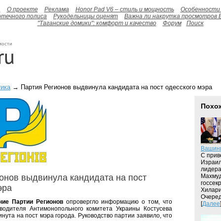
а
О проекте
Реклама
Honor Pad V6 – стиль и мощность
Особенности 
отечного полиса
Рукодельницы оценят
Важна ли накрутка просмотров 
"Таганские домики": комфорт и качество
Форум
Поиск
мости
ика
→ Партия Регионов выдвинула кандидата на пост одесского мэра
Похо
Вашин
С прив
Израил
лидера
онов выдвинула кандидата на пост
Махмуд
госсек
эра
Хилари
Очеред
ние Партии Регионов
опровергло информацию о том, что
[
Далее
оводителя Антимонопольного комитета Украины Костусева
ута на пост мэра города. Руководство партии заявило, что