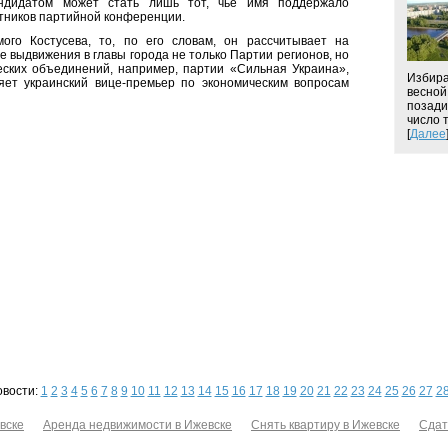
ндидатом может стать лишь тот, чье имя поддержало
тников партийной конференции.
мого Костусева, то, по его словам, он рассчитывает на
е выдвижения в главы города не только Партии регионов, но
еских объединений, например, партии «Сильная Украина»,
Избира
яет украинский вице-премьер по экономическим вопросам
весной
позади
число т
[
Далее
овости:
1
2
3
4
5
6
7
8
9
10
11
12
13
14
15
16
17
18
19
20
21
22
23
24
25
26
27
2
вске
Аренда недвижимости в Ижевске
Снять квартиру в Ижевске
Сдат