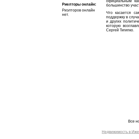
официальным ка
Риелторы онлайн:
большинство учас
Риэлторов онлайн
Что касается са
нет.
поддержку в случа
и других политич
которую возглавл
Сергей Тигипко.
Все н
Недвижимость в Иже