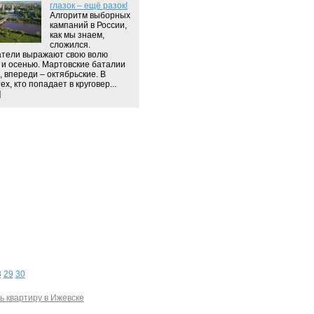
глазок – ещё разок!
Алгоритм выборных
кампаний в России,
как мы знаем,
сложился.
тели выражают свою волю
 и осенью. Мартовские баталии
, впереди – октябрьские. В
ех, кто попадает в круговер...
]
8
29
30
ь квартиру в Ижевске