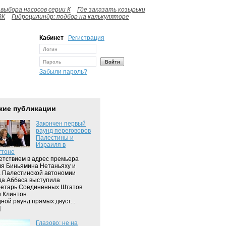
выбора насосов серии К
Где заказать козырьки
ВК
Гидроцилиндр: подбор на калькуляторе
Кабинет
Регистрация
Забыли пароль?
жие публикации
Закончен первый
раунд переговоров
Палестины и
Израиля в
гтоне
етствием в адрес премьера
я Биньямина Нетаньяху и
 Палестинской автономии
а Аббаса выступила
ретарь Соединенных Штатов
 Клинтон.
ной раунд прямых двуст...
]
Глазово: не на