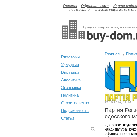
Главная
Обратная связь
Карта сайт
из стекла?
Покупка страхового ип
Продажа, покупка, аренда недвижи
Главная
→
Полит
Риэлторы
Удмуртия
Выставки
Аналитика
Экономика
Политика
Строительство
27.10.2010, 19:14
Партия Реги
Недвижимость
одесского м
Статьи
Одесское
отделе
кандидатура рук
официально выдвин