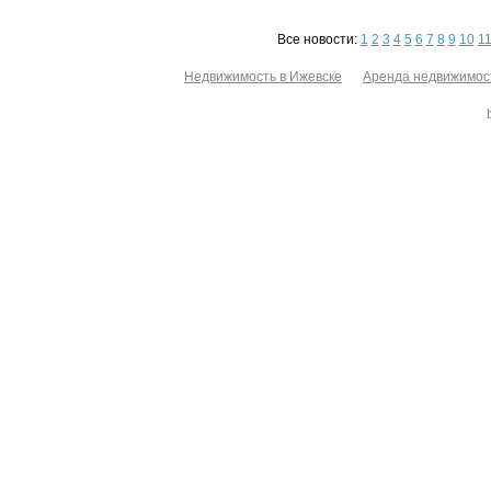
Все новости:
1
2
3
4
5
6
7
8
9
10
1
Недвижимость в Ижевске
Аренда недвижимос