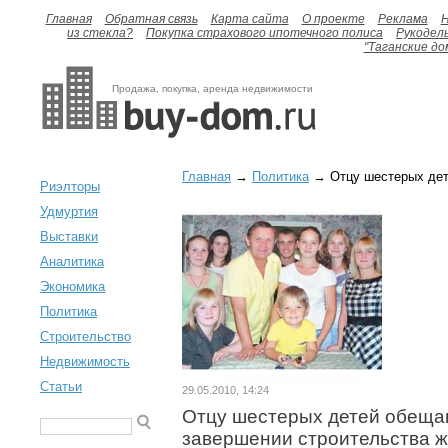
Главная
Обратная связь
Карта сайта
О проекте
Реклама
H
из стекла?
Покупка страхового ипотечного полиса
Рукодел
"Таганские до
Продажа, покупка, аренда недвижимости
Главная
→
Политика
→ Отцу шестерых дет
Риэлторы
Удмуртия
Выставки
Аналитика
Экономика
Политика
Строительство
Недвижимость
Статьи
29.05.2010, 14:24
Отцу шестерых детей обеща
завершении строительства 