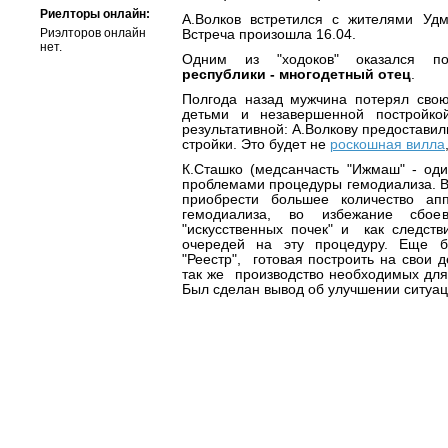
Риелторы онлайн:
А.Волков встретился с жителями Уд
Риэлторов онлайн
Встреча произошла 16.04.
нет.
Одним из "ходоков" оказался 
республики - многодетный отец
.
Полгода назад мужчина потерял сво
детьми и незавершенной постройко
результативной: А.Волкову предостави
стройки. Это будет не
роскошная вилла
К.Сташко (медсанчасть "Ижмаш" - оди
проблемами процедуры гемодиализа. В
приобрести большее количество ап
гемодиализа, во избежание сбо
"искусственных почек" и как следств
очередей на эту процедуру. Ещ
"Реестр", готовая построить на свои д
так же производство необходимых для
Был сделан вывод об улучшении ситуац