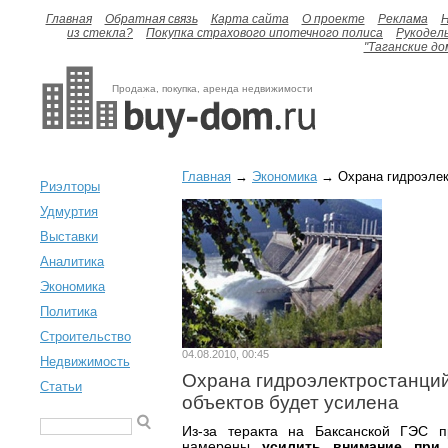
Главная
Обратная связь
Карта сайта
О проекте
Реклама
H
из стекла?
Покупка страхового ипотечного полиса
Рукодел
"Таганские до
Продажа, покупка, аренда недвижимости
Главная
→
Экономика
→ Охрана гидроэлект
Риэлторы
Удмуртия
Выставки
Аналитика
Экономика
Политика
Строительство
04.08.2010, 00:45
Недвижимость
Охрана гидроэлектростанций
Статьи
объектов будет усилена
Из-за теракта на Баксанской ГЭС п
намерены
усилить внимание при