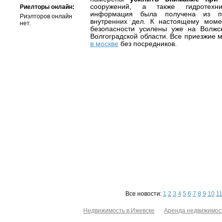
сооружений, а также гидротехни
Риелторы онлайн:
информация была получена из пр
Риэлторов онлайн
внутренних дел. К настоящему мом
нет.
безопасности усилены уже на Волжс
Волгоградской области. Все приезжие 
в москве
без посредников.
Все новости:
1
2
3
4
5
6
7
8
9
10
1
Недвижимость в Ижевске
Аренда недвижимос