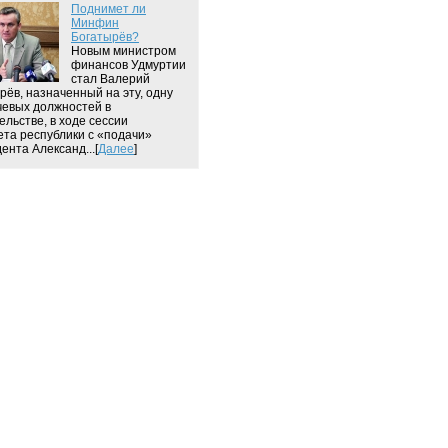
Поднимет ли
Минфин
Богатырёв?
Новым министром
финансов Удмуртии
стал Валерий
рёв, назначенный на эту, одну
чевых должностей в
ельстве, в ходе сессии
ета республики с «подачи»
ента Александ...[
Далее
]