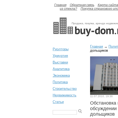
Главная
Обратная связь
Карта сайт
из стекла?
Покупка страхового ип
Продажа, покупка, аренда недвижи
Главная
→
Полит
Риэлторы
дольщиков
Удмуртия
Выставки
Аналитика
Экономика
Политика
Строительство
Недвижимость
11.07.2010, 19:36
Статьи
Обстановка 
обсуждении 
дольщиков