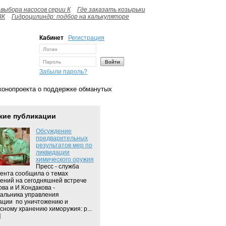
выбора насосов серии К
Где заказать козырьки
ВК
Гидроцилиндр: подбор на калькуляторе
Кабинет
Регистрация
Забыли пароль?
конопроекта о поддержке обманутых
жие публикации
Обсуждение
предварительных
результатов мер по
ликвидации
химического оружия
Пресс - служба
ента сообщила о темах
ений на сегодняшней встрече
ова и И.Кондакова -
альника управления
ции по уничтожению и
сному хранению химоружия: р...
]