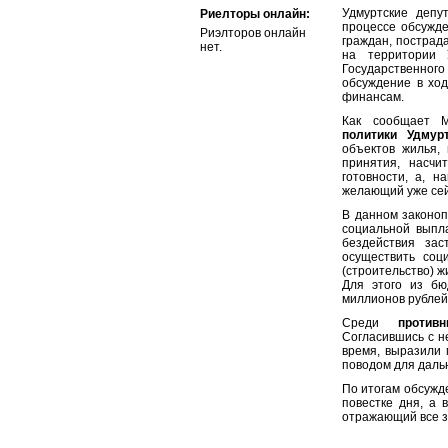
Удмуртские депу
Риелторы онлайн:
процессе обсужде
Риэлторов онлайн
граждан, пострада
нет.
на территории 
Государственног
обсуждение в ход
финансам.
Как сообщает М
политики Удмур
объектов жилья,
принятия, насч
готовности, а, н
желающий уже сей
В данном законоп
социальной выпл
бездействия зас
осуществить соц
(строительство) ж
Для этого из бю
миллионов рублей
Среди
против
Согласившись с н
время, выразили 
поводом для даль
По итогам обсужд
повестке дня, а 
отражающий все з