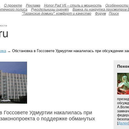
а
О проекте
Реклама
Honor Pad V6 – стиль и мощность
Особенности 
отечного полиса
Рукодельницы оценят
Важна ли накрутка просмотров 
"Таганские домики": комфорт и качество
Форум
Поиск
мости
ика
→ Обстановка в Госсовете Удмуртии накалилась при обсуждении за
Похо
презид
обсужд
А.Волк
замнач
в Госсовете Удмуртии накалилась при
федера
законопроекта о поддержке обманутых
безопа
[
Далее