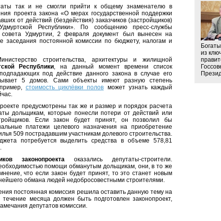
таты так и не смогли прийти к общему знаменателю в
ния проекта закона «О мерах государственной поддержки
вших от действий (бездействия) заказчиков (застройщиков)
Удмуртской Республики». По сообщению пресс-службы
о совета Удмуртии, 2 февраля документ был вынесен на
е заседания постоянной комиссии по бюджету, налогам и
Богаты
из клю
инистерство строительства, архитектуры и жилищной
правит
тской Республики
, на данный момент времени список
Госсов
 подпадающих под действие данного закона в случае его
Презид
итывает 5 домов. Сами объекты имеют разную степень
апример,
стоимость циклёвки полов
может узнать каждый
час.
роекте предусмотрены так же и размер и порядок расчета
аты дольщикам, которые понесли потери от действий или
тройщиков. Если закон будет принят, он позволил бы
иальные платежи целевого назначения на приобретение
илья 509 пострадавшим участникам долевого строительства.
джета потребуется выделить средства в объеме 578,81
.
ников законопроекта
оказались депутаты-строители.
еобходимостью помощи обманутым дольщикам, они, в то же
мнение, что если закон будет принят, то это станет новым
нейшего обмана людей недобросовестными строителями.
ения постоянная комиссия решила оставить данную тему на
в течение месяца должен быть подготовлен законопроект,
амечания депутатов комиссии.