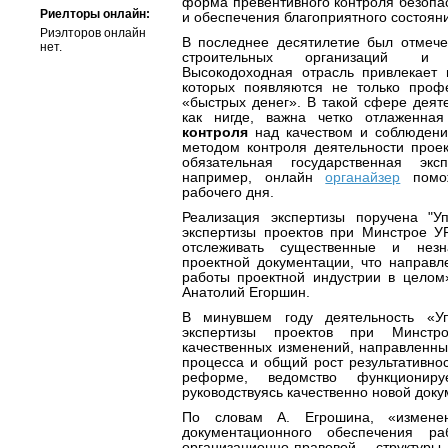
форма превентивного контроля безопа
Риелторы онлайн:
и обеспечения благоприятного состоян
Риэлторов онлайн
В последнее десятилетие был отмече
нет.
строительных организаций и п
Высокодоходная отрасль привлекает 
которых появляются не только проф
«быстрых денег». В такой сфере деяте
как нигде, важна четко отлаженн
контроля
над качеством и соблюдени
методом контроля деятельности проек
обязательная государственная экс
например, онлайн
органайзер
помож
рабочего дня.
Реализация экспертизы поручена "У
экспертизы проектов при Минстрое У
отслеживать существенные и незн
проектной документации, что направл
работы проектной индустрии в целом»
Анатолий Егоршин.
В минувшем году деятельность «Уп
экспертизы проектов при Минст
качественных изменений, направленны
процесса и общий рост результативно
реформе, ведомство функциониру
руководствуясь качественно новой док
По словам А. Егрошина, «измене
документационного обеспечения р
организационно-правовой структ