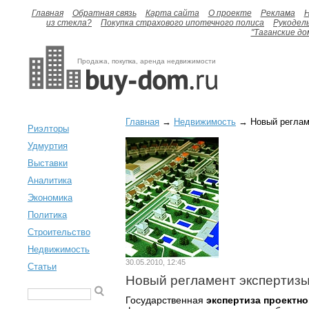
Главная
Обратная связь
Карта сайта
О проекте
Реклама
H
из стекла?
Покупка страхового ипотечного полиса
Рукодел
"Таганские до
Продажа, покупка, аренда недвижимости
Главная
→
Недвижимость
→ Новый регламе
Риэлторы
Удмуртия
Выставки
Аналитика
Экономика
Политика
Строительство
Недвижимость
30.05.2010, 12:45
Статьи
Новый регламент экспертизы
Государственная
экспертиза проектн