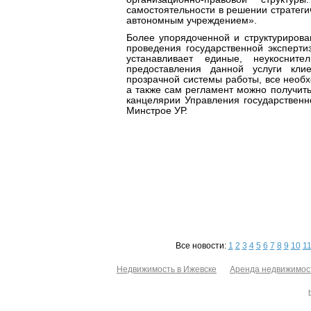
самостоятельности в решении стратеги
автономным учреждением».
Более упорядоченной и структурирова
проведения государственной эксперти
устанавливает единые, неукосни
предоставления данной услуги кли
прозрачной системы работы, все необ
а также сам регламент можно получить
канцелярии Управления государственн
Минстрое УР.
Все новости:
1
2
3
4
5
6
7
8
9
10
1
Недвижимость в Ижевске
Аренда недвижимос