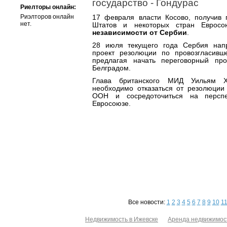
государство - Гондурас
Риелторы онлайн:
Риэлторов онлайн
17 февраля власти Косово, получив
нет.
Штатов и некоторых стран Еврос
независимости от Сербии
.
28 июля текущего года Сербия нап
проект резолюции по провозгласивш
предлагая начать переговорный пр
Белградом.
Глава британского МИД Уильям Х
необходимо отказаться от резолюции
ООН и сосредоточиться на перспе
Евросоюзе.
Все новости:
1
2
3
4
5
6
7
8
9
10
1
Недвижимость в Ижевске
Аренда недвижимос