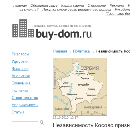
Главная
Обратная связь
Карта сайта
О проекте
Реклама
H
из стекла?
Покупка страхового ипотечного полиса
Рукодел
"Таганские до
Продажа, покупка, аренда недвижимости
Главная
→
Политика
→ Независимость Косо
Риэлторы
Удмуртия
Выставки
Аналитика
Экономика
Политика
Строительство
Недвижимость
Статьи
18.10.2010, 13:17
Независимость Косово приз