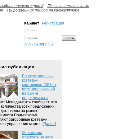
выбора насосов серии К
Где заказать козырьки
ВК
Гидроцилиндр: подбор на калькуляторе
Кабинет
Регистрация
Забыли пароль?
жие публикации
Благоустроенные
коттеджи
составляют 20% от
всех предложений
на рынке
недвижимости
ют Менеджмент» сообщает, что
 количества всех предложений,
едставлены на рынке
имости Подмосковья,
ляют загородные коттеджи.
ник управления марке...[
Далее
]
Желающих
отдыхать на даче