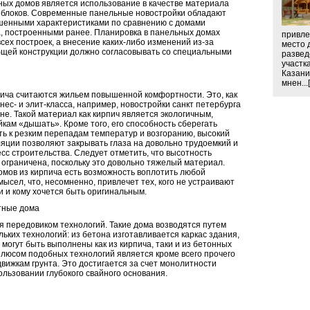
ных домов является использование в качестве материала
 блоков. Современные панельные новостройки обладают
шенными характеристиками по сравнению с домами
а, построенными ранее. Планировка в панельных домах
привле
сех построек, а внесение каких-либо изменений из-за
место 
бщей конструкции должно согласовывать со специальными
развед
участк
Казани
мнен...[
пича считаются жильем повышенной комфортности. Это, как
нес- и элит-класса, например, новостройки санкт петербурга
не. Такой материал как кирпич является экологичным,
кам «дышать». Кроме того, его способность сберегать
ть к резким перепадам температур и возгоранию, высокий
яции позволяют закрывать глаза на довольно трудоемкий и
сс строительства. Следует отметить, что высотность
 ограничена, поскольку это довольно тяжелый материал.
омов из кирпича есть возможность воплотить любой
ысел, что, несомненно, привлечет тех, кого не устраивают
 и кому хочется быть оригинальным.
тные дома
я передовиком технологий. Такие дома возводятся путем
ьких технологий: из бетона изготавливается каркас здания,
могут быть выполнены как из кирпича, таки и из бетонных
плюсом подобных технологий является кроме всего прочего
движкам грунта. Это достигается за счет монолитности
ользовании глубокого свайного основания.