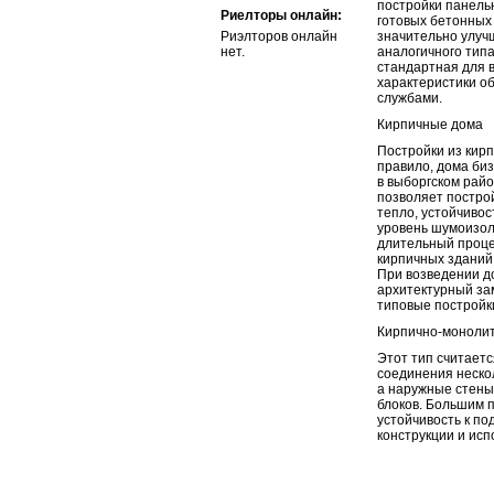
постройки панель
Риелторы онлайн:
готовых бетонных
Риэлторов онлайн
значительно улуч
нет.
аналогичного тип
стандартная для в
характеристики о
службами.
Кирпичные дома
Постройки из кир
правило, дома биз
в выборгском райо
позволяет построй
тепло, устойчивос
уровень шумоизол
длительный проце
кирпичных зданий
При возведении д
архитектурный зам
типовые постройки
Кирпично-моноли
Этот тип считаетс
соединения нескол
а наружные стены 
блоков. Большим 
устойчивость к по
конструкции и исп