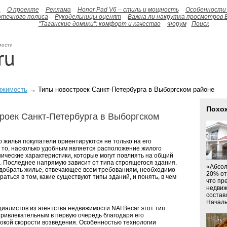
а
О проекте
Реклама
Honor Pad V6 – стиль и мощность
Особенности 
отечного полиса
Рукодельницы оценят
Важна ли накрутка просмотров 
"Таганские домики": комфорт и качество
Форум
Поиск
мости
ижимость
→ Типы новостроек Санкт-Петербурга в Выборгском районе
Похо
роек Санкт-Петербурга в Выборгском
 жилья покупатели ориентируются не только на его
а то, насколько удобным является расположение жилого
нические характеристики, которые могут повлиять на общий
. Последнее напрямую зависит от типа строящегося здания.
«Абсол
одобрать жилье, отвечающее всем требованиям, необходимо
20% от
аться в том, какие существуют типы зданий, и понять, в чем
что пр
недвиж
состав
Началь
иалистов из агентства недвижимости NAI Becar этот тип
привлекательным в первую очередь благодаря его
сокой скорости возведения. Особенностью технологии