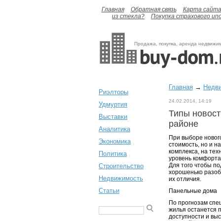
Главная
Обратная связь
Карта сайт
из стекла?
Покупка страхового ип
Продажа, покупка, аренда недвижи
Главная
→
Недв
Риэлторы
24.02.2014, 14:19
Удмуртия
Типы новост
Выставки
районе
Аналитика
При выборе нового
Экономика
стоимость, но и н
комплекса, на тех
Политика
уровень комфорта
Для того чтобы п
Строительство
хорошенько разобр
Недвижимость
их отличия.
Статьи
Панельные дома
По прогнозам спец
жилья останется 
доступности и вы