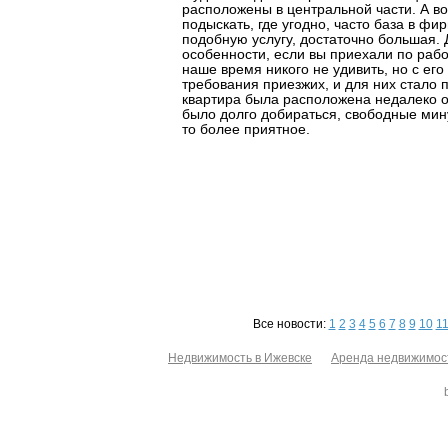
расположены в центральной части. А во
подыскать, где угодно, часто база в ф
подобную услугу, достаточно большая. 
особенности, если вы приехали по раб
наше время никого не удивить, но с его
требования приезжих, и для них стало 
квартира была расположена недалеко о
было долго добираться, свободные мину
то более приятное.
Все новости:
1
2
3
4
5
6
7
8
9
10
1
Недвижимость в Ижевске
Аренда недвижимос