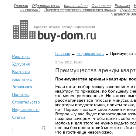
Главная
Обратная связь
Карта сайта
О проекте
Реклама
H
из стекла?
Покупка страхового ипотечного полиса
Рукодел
"Таганские до
Продажа, покупка, аренда недвижимости
Главная
→
Недвижимость
→ Преимущества
Риэлторы
27.02.2012, 10:43
Удмуртия
Преимущества аренды кварт
Выставки
Преимущества аренды квартиры по
Аналитика
Если стоит выбор между заселением в г
Экономика
квартиру, то приезжие, по большему сче
Политика
это менее рискованным. Но как все выг
рассматривает все плюсы и минусы, а 
Строительство
квартиры предостаточно, причем таких,
нет. Первое - вы сам себе хозяин и никт
Недвижимость
Второе – у вас будет превосходная воз
Статьи
поздним вечером, чтобы налить себе к
молока и для этого не нужно куда-то хо
нее вы без препятствий можете выйти н
что в гостинице невозможно.