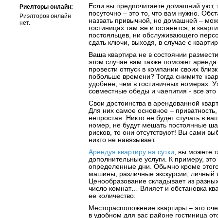
Если вы предпочитаете домашний уют, 
Риелторы онлайн:
посуточно – это то, что вам нужно. Обст
Риэлторов онлайн
назвать привычной, но домашней – мож
нет.
гостиницах там же и останется, в кварти
постояльцев, ни обслуживающего персо
сдать ключи, выходя, в случае с квартир
Ваша квартира не в состоянии размести
этом случае вам также поможет аренда
провести отпуск в компании своих близк
побольше времени? Тогда снимите кварт
удобнее, чем в гостиничных номерах. У
совместные обеды и чаепития - все это
Свои достоинства в арендованной квар
Для них самое основное – приватность, 
непростая. Никто не будет стучать в ва
номер, не будут мешать постоянные ша
рисков, то они отсутствуют! Вы сами вы
никто не навязывает.
Арендуя квартиру на сутки
, вы можете т
дополнительные услуги. К примеру, эт
определенные дни. Обычно кроме этого
машины, различные экскурсии, личный п
Ценообразование складывает из разных
число комнат… Влияет и обстановка ква
ее количество.
Месторасположение квартиры – это оче
в удобном для вас районе гостиница отс