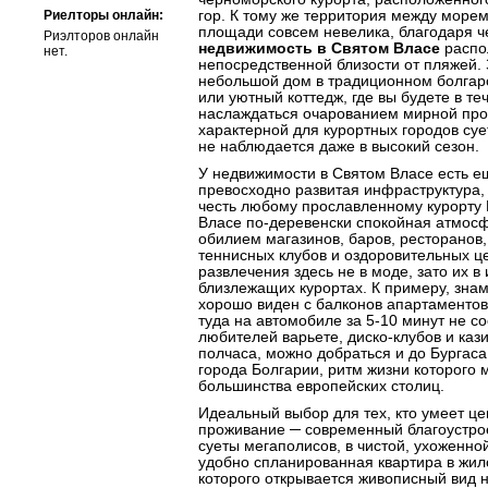
Риелторы онлайн:
гор. К тому же территория между море
площади совсем невелика, благодаря ч
Риэлторов онлайн
недвижимость в Святом Власе
распо
нет.
непосредственной близости от пляжей.
небольшой дом в традиционном болгарс
или уютный коттедж, где вы будете в те
наслаждаться очарованием мирной про
характерной для курортных городов суе
не наблюдается даже в высокий сезон.
У недвижимости в Святом Власе есть 
превосходно развитая инфраструктура,
честь любому прославленному курорту
Власе по-деревенски спокойная атмосф
обилием магазинов, баров, ресторанов,
теннисных клубов и оздоровительных ц
развлечения здесь не в моде, зато их в
близлежащих курортах. К примеру, зн
хорошо виден с балконов апартаментов
туда на автомобиле за 5-10 минут не с
любителей варьете, диско-клубов и кази
полчаса, можно добраться и до Бургаса
города Болгарии, ритм жизни которого 
большинства европейских столиц.
Идеальный выбор для тех, кто умеет ц
проживание ─ современный благоустро
суеты мегаполисов, в чистой, ухоженной
удобно спланированная квартира в жил
которого открывается живописный вид 