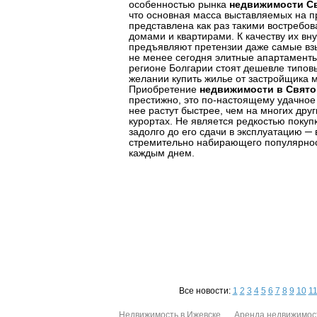
особенностью рынка
недвижимости Св
что основная масса выставляемых на п
представлена как раз такими востребо
домами и квартирами. К качеству их вн
предъявляют претензии даже самые вз
не менее сегодня элитные апартаменты
регионе Болгарии стоят дешевле типовы
желании купить жилье от застройщика м
Приобретение
недвижимости в Свят
престижно, это по-настоящему удачное
нее растут быстрее, чем на многих дру
курортах. Не является редкостью поку
задолго до его сдачи в эксплуатацию ─
стремительно набирающего популярнос
каждым днем.
Все новости:
1
2
3
4
5
6
7
8
9
10
1
Недвижимость в Ижевске
Аренда недвижимос