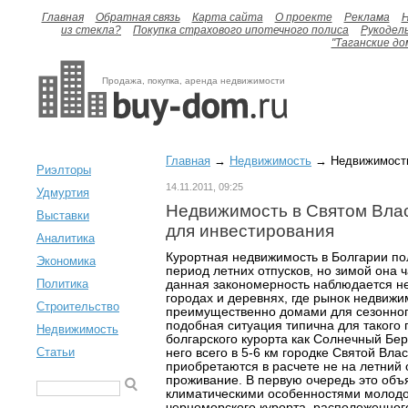
Главная
Обратная связь
Карта сайта
О проекте
Реклама
H
из стекла?
Покупка страхового ипотечного полиса
Рукодел
"Таганские до
Продажа, покупка, аренда недвижимости
Главная
→
Недвижимость
→ Недвижимость 
Риэлторы
14.11.2011, 09:25
Удмуртия
Недвижимость в Святом Вла
Выставки
для инвестирования
Аналитика
Курортная недвижимость в Болгарии по
Экономика
период летних отпусков, но зимой она ч
Политика
данная закономерность наблюдается не
городах и деревнях, где рынок недвиж
Строительство
преимущественно домами для сезонного
подобная ситуация типична для такого
Недвижимость
болгарского курорта как Солнечный Бер
Статьи
него всего в 5-6 км городке Святой Вла
приобретаются в расчете не на летний 
проживание. В первую очередь это об
климатическими особенностями молодо
черноморского курорта, расположенног