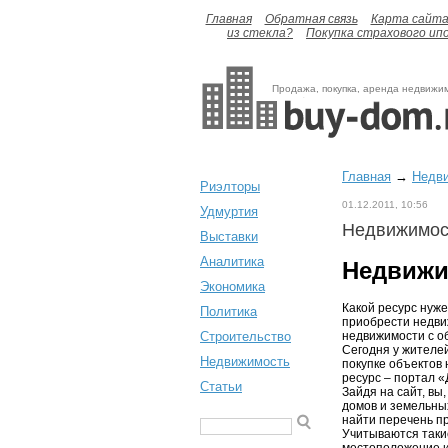
Главная
Обратная связь
Карта сайт
из стекла?
Покупка страхового ип
Продажа, покупка, аренда недвижи
Главная
→
Недв
Риэлторы
01.12.2011, 10:56
Удмуртия
Недвижимос
Выставки
Аналитика
Недвижи
Экономика
Какой ресурс нуж
Политика
приобрести недви
Строительство
недвижимости с 
Сегодня у жителе
Недвижимость
покупке объектов 
ресурс – портал 
Статьи
Зайдя на сайт, вы
домов и земельных
найти перечень п
Учитываются таки