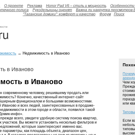
а
О проекте
Реклама
Honor Pad V6 – стиль и мощность
Особенности 
отечного полиса
Рукодельницы оценят
Важна ли накрутка просмотров 
"Таганские домики": комфорт и качество
Форум
Поиск
мости
ижимость
→ Недвижимость в Иваново
Похо
ть в Иваново
Почему
аренду
мость в Иваново
Чем хо
Прежде
стоимо
ен современному человеку, решившему продать или
прожив
жимость? Конечно, качественный интернет-сайт
горазд
обширным функционалом и большими возможностями.
или ква
й Иваново и всех людей, заинтересованных в продаже-
недвижимости в этом городе и области, появился такой
Типовы
«Домик-инфо».
, прежде всего, увидите удобную систему поиска квартир,
Если в
 участков. Вы можете установить несколько фильтров и
неболь
редложений, которые заинтересуют именно вас.
типовы
е параметры, как площадь объекта, диапазон цен,
высоки