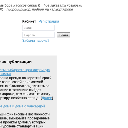
выбора насосов серии К
Где заказать козырьки
ВК
Гидроцилиндр: подбор на калькуляторе
Кабинет
Регистрация
Забыли пароль?
жие публикации
 вы выбираете краткосрочную
 жилья
роша аренда на короткий срок?
 всего, своей приемлемой
стью. Согласитесь, платить за
ание в гостинице выйдет
о дороже, чем снимать комнату
ртиру, особенно если д...[
Далее
]
е дома и дома с мансардой
аши финансовые возможности
шие, выбирайте проверенные
е проекты домов, у которых
й уровень стандартизации.