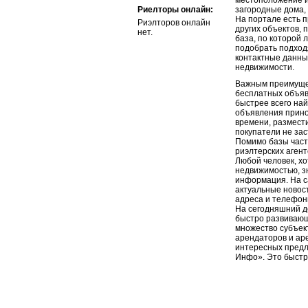
местоположение и 
Риелторы онлайн:
загородные дома, 
На портале есть п
Риэлторов онлайн
других объектов, 
нет.
база, по которой
подобрать подход
контактные данные
недвижимости.
Важным преимуще
бесплатных объяв
быстрее всего на
объявления принос
времени, размест
покупатели не зас
Помимо базы част
риэлтерских аген
Любой человек, хо
недвижимостью, зн
информация. На с
актуальные новос
адреса и телефон
На сегодняшний д
быстро развивающ
множество субъект
арендаторов и аре
интересных предл
Инфо». Это быстро