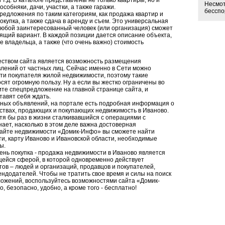
т.д. В каталоге представлены не только квартиры, но и
Несмот
особняки, дачи, участки, а также гаражи.
бесспо
редложения по таким категориям, как продажа квартир и
покупка, а также сдача в аренду и съем. Это универсальная
 любой заинтересованный человек (или организация) сможет
ящий вариант. В каждой позиции дается описание объекта,
 владельца, а также (что очень важно) стоимость
ством сайта является возможность размещения
лений от частных лиц. Сейчас именно в Сети можно
йти покупателя жилой недвижимости, поэтому такие
ят огромную пользу. Ну а если вы жестко ограничены во
ите спецпредложение на главной странице сайта, и
тавят себя ждать.
ных объявлений, на портале есть подробная информация о
тствах, продающих и покупающих недвижимость в Иваново.
тя бы раз в жизни сталкивавшийся с операциями с
ает, насколько в этом деле важна достоверная
айте недвижимости «Домик-Инфо» вы сможете найти
ти, карту Иваново и Ивановской области, необходимые
ы.
ень покупка - продажа недвижимости в Иваново является
ейся сферой, в которой одновременно действует
ов – людей и организаций, продавцов и покупателей,
ндодателей. Чтобы не тратить свое время и силы на поиск
ожений, воспользуйтесь возможностями сайта «Домик-
, безопасно, удобно, а кроме того - бесплатно!