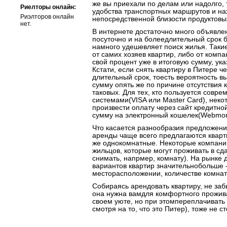
же вы приехали по делам или надолго, 
Риелторы онлайн:
удобства транспортных маршрутов и на
Риэлторов онлайн
непосредственной близости продуктовы
нет.
В интернете достаточно много объявлен
посуточно и на болеедлительный срок б
намного удешевляет поиск жилья. Таки
от самих хозяев квартир, либо от комп
свой процент уже в итоговую сумму, ук
Кстати, если снять квартиру в Питере ч
длительный срок, тоесть вероятность в
сумму опять же по причине отсутствия 
таковых. Для тех, кто пользуется сов
системами(VISA или Master Card), нек
произвести оплату через сайт кредитно
сумму на электронный кошелек(Webmon
Что касается разнообразия предложени
аренды чаще всего предлагаются кварт
же однокомнатные. Некоторые компани
жильцов, которые могут проживать в с
снимать, напрмер, комнату). На рынке
вариантов квартир значительнобольше -
месторасположении, количестве комна
Собираясь арендовать квартиру, не заб
она нужна вамдля комфортного прожива
своем уюте, но при этомпереплачивать 
смотря на то, что это Питер), тоже не ст