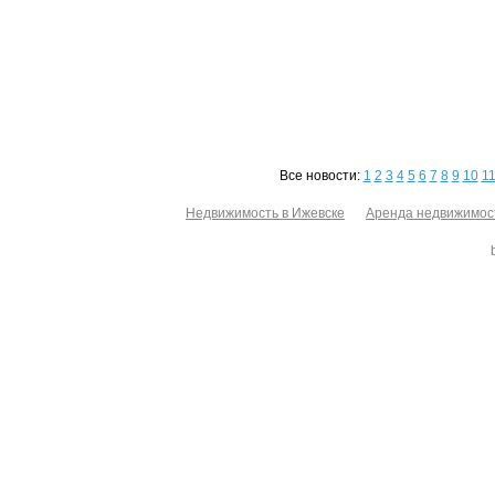
Все новости:
1
2
3
4
5
6
7
8
9
10
1
Недвижимость в Ижевске
Аренда недвижимос