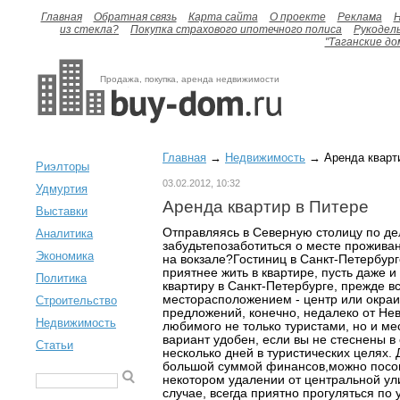
Главная
Обратная связь
Карта сайта
О проекте
Реклама
H
из стекла?
Покупка страхового ипотечного полиса
Рукодел
"Таганские до
Продажа, покупка, аренда недвижимости
Главная
→
Недвижимость
→ Аренда кварти
Риэлторы
03.02.2012, 10:32
Удмуртия
Аренда квартир в Питере
Выставки
Отправляясь в Северную столицу по де
Аналитика
забудьтепозаботиться о месте проживан
Экономика
на вокзале?Гостиниц в Санкт-Петербург
приятнее жить в квартире, пусть даже 
Политика
квартиру в Санкт-Петербурге, прежде вс
месторасположением - центр или окра
Строительство
предложений, конечно, недалеко от Нев
Недвижимость
любимого не только туристами, но и м
вариант удобен, если вы не стеснены в
Статьи
несколько дней в туристических целях. 
большой суммой финансов,можно посов
некотором удалении от центральной ул
случае, всегда приятно прогуляться по