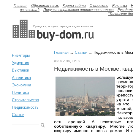
Главная
Обратная связь
Карта сайта
О проекте
Реклама
H
из стекла?
Покупка страхового ипотечного полиса
Рукодел
"Таганские до
Продажа, покупка, аренда недвижимости
Главная
→
Статьи
→ Недвижимость в Москв
Риэлторы
03.06.2010, 11:13
Удмуртия
Недвижимость в Москве, ква
Выставки
Больш
Аналитика
времен
Экономика
террито
посло
Политика
крепос
утратит
Строительство
на что.
Недвижимость
мнений
Некотор
Статьи
пользов
есть арендой. А некоторые пре
собственную квартиру
. Многие лю
квартиру именно в новых домах. И 