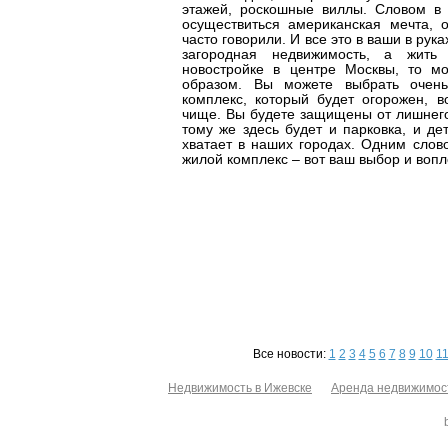
этажей, роскошные виллы. Словом в
осуществиться американская мечта, 
часто говорили. И все это в ваши в рук
загородная недвижимость, а жит
новостройке в центре Москвы, то м
образом. Вы можете выбрать оче
комплекс, который будет огорожен, в
чище. Вы будете защищены от лишнего
тому же здесь будет и парковка, и де
хватает в наших городах. Одним слов
жилой комплекс – вот ваш выбор и воп
Все новости:
1
2
3
4
5
6
7
8
9
10
1
Недвижимость в Ижевске
Аренда недвижимос