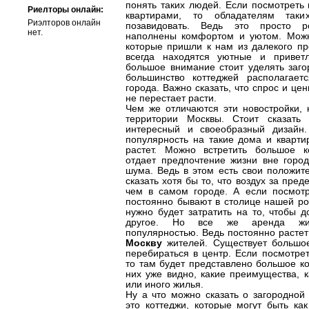
понять таких людей. Если посмотреть 
Риелторы онлайн:
квартирами, то обладателям так
Риэлторов онлайн
позавидовать. Ведь это просто 
нет.
наполнены комфортом и уютом. Можно
которые пришли к нам из далекого пр
всегда находятся уютные и привет
большое внимание стоит уделять заго
большинство коттеджей располагает
города. Важно сказать, что спрос и це
не перестает расти.
Чем же отличаются эти новостройки, 
территории Москвы. Стоит сказать
интересный и своеобразный дизайн.
популярность на такие дома и кварти
растет. Можно встретить большое к
отдает предпочтение жизни вне город
шума. Ведь в этом есть свои положит
сказать хотя бы то, что воздух за пре
чем в самом городе. А если посмотр
постоянно бывают в столице нашей ро
нужно будет затратить на то, чтобы д
другое. Но все же аренда жил
популярностью. Ведь постоянно расте
Москву
жителей. Существует большое
перебираться в центр. Если посмотрет
то там будет представлено большое к
них уже видно, какие преимущества, к
или иного жилья.
Ну а что можно сказать о загородной
это коттеджи, которые могут быть как