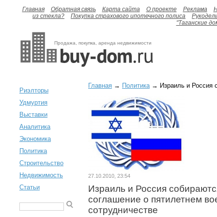
Главная
Обратная связь
Карта сайта
О проекте
Реклама
H
из стекла?
Покупка страхового ипотечного полиса
Рукодел
"Таганские до
Продажа, покупка, аренда недвижимости
Главная
→
Политика
→ Израиль и Россия с
Риэлторы
Удмуртия
Выставки
Аналитика
Экономика
Политика
Строительство
Недвижимость
27.10.2010, 23:54
Статьи
Израиль и Россия собираютс
соглашение о пятилетнем в
сотрудничестве