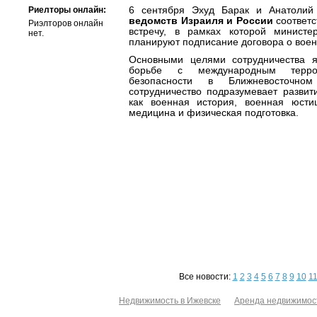
Риелторы онлайн:
6 сентября Эхуд Барак и Анатолий
ведомств Израиля и России
соответ
Риэлторов онлайн
встречу, в рамках которой министе
нет.
планируют подписание договора о воен
Основными целями сотрудничества я
борьбе с международным терро
безопасности в Ближневосточно
сотрудничество подразумевает развити
как военная история, военная юсти
медицина и физическая подготовка.
Все новости:
1
2
3
4
5
6
7
8
9
10
1
Недвижимость в Ижевске
Аренда недвижимос