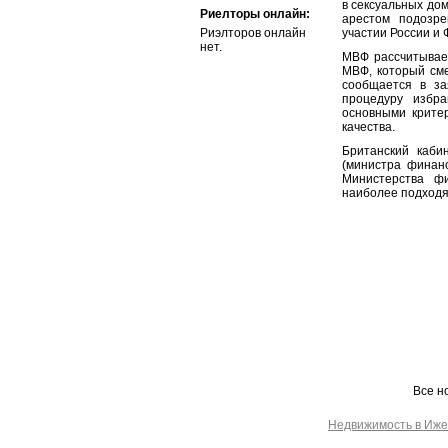
в сексуальных дом
Риелторы онлайн:
арестом подозре
Риэлторов онлайн
участии России и 
нет.
МВФ рассчитывает
МВФ, который сме
сообщается в за
процедуру избра
основными критер
качества.
Британский каб
(министра финан
Министерства фи
наиболее подходя
Все н
Недвижимость в Иже