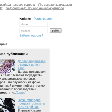
выбора насосов серии К
Где заказать козырьки
ВК
Гидроцилиндр: подбор на калькуляторе
Кабинет
Регистрация
Забыли пароль?
нщина
жие публикации
Доллар подешевел
в среду к иене и
евро
Доллар подешевел
 к 14 из 16 валют государств -
х американских торговых
ров. Это случилось на фоне
риятной внутренней статистики
ленного производства и
мости, ч...[
Далее
]
Путин утвердил
продажу госпакета
10% акций ВТБ
В приватизации