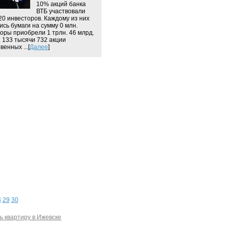
10% акций банка
ВТБ участвовали
20 инвесторов. Каждому из них
ись бумаги на сумму 0 млн.
оры приобрели 1 трлн. 46 млрд.
. 133 тысячи 732 акции
енных ...[
Далее
]
8
29
30
ь квартиру в Ижевске