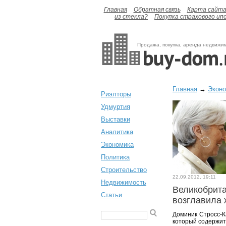
Главная
Обратная связь
Карта сайт
из стекла?
Покупка страхового ип
Продажа, покупка, аренда недвижи
Главная
→
Экон
Риэлторы
Удмуртия
Выставки
Аналитика
Экономика
Политика
Строительство
22.09.2012, 19:11
Недвижимость
Великобрита
Статьи
возглавила
Доминик Стросс-К
который содержит