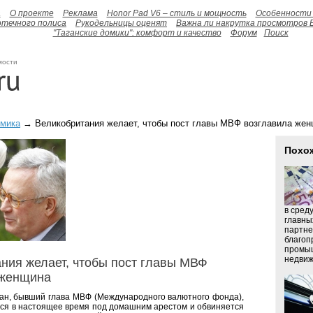
а
О проекте
Реклама
Honor Pad V6 – стиль и мощность
Особенности 
отечного полиса
Рукодельницы оценят
Важна ли накрутка просмотров 
"Таганские домики": комфорт и качество
Форум
Поиск
мости
омика
→ Великобритания желает, чтобы пост главы МВФ возглавила же
Похо
в среду
главны
партне
благоп
промыш
недвижи
ния желает, чтобы пост главы МВФ
 женщина
ан, бывший глава МВФ (Международного валютного фонда),
ся в настоящее время под домашним арестом и обвиняется