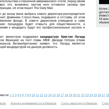
огательствах к горничной американского отеля, перед своим
вал, что, возможно, против него готовился заговор при
Франции, об этом пишет The Daily Mail.
более 
достал
 до конца июня выбрать нового директора-распорядителя
Инвест
нит Доминика Стросс-Кана, подавшего в отставку, об этом
54 млн
явлении фонда. В совете директоров утвердили и саму
обыкнов
ния: процедура будет открыта для общественности, а
иями к кандидату будут его профессиональные заслуги и
инет министров поддержал
кандидатуру Кристин Лагард
сов Франции) на пост главы МВФ. Джордж Осборн (глава
нансов Великобритании) заявил, что Лагард является
щей кандидатурой на данную должность.
овости:
1
2
3
4
5
6
7
8
9
10
11
12
13
14
15
16
17
18
19
20
21
22
23
24
25
26
27
2
вске
Аренда недвижимости в Ижевске
Снять квартиру в Ижевске
Сдат