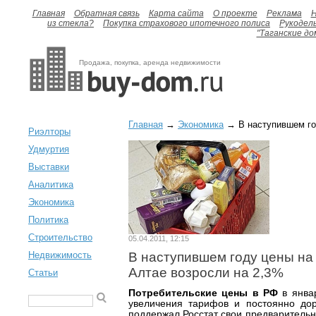
Главная
Обратная связь
Карта сайта
О проекте
Реклама
H
из стекла?
Покупка страхового ипотечного полиса
Рукодел
"Таганские до
Продажа, покупка, аренда недвижимости
Главная
→
Экономика
→ В наступившем год
Риэлторы
Удмуртия
Выставки
Аналитика
Экономика
Политика
Строительство
05.04.2011, 12:15
Недвижимость
В наступившем году цены на 
Алтае возросли на 2,3%
Статьи
Потребительские цены в РФ
в январ
увеличения тарифов и постоянно до
поддержал Росстат свои предваритель