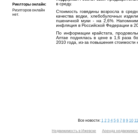
в среду.
Риелторы онлайн:
Риэлторов онлайн
Стоимость говядины возросла в средн
нет.
качества водки, хлебобулочных издели
пшеничной муки - на 2,6%. Напомним
инфляция в Российской Федерации в 20
По информации крайстата, продовольс
Алтае поднялась в цене в 1,6 раза б
2010 года, из-за повышения стоимости 
Все новости:
1
2
3
4
5
6
7
8
9
10
1
Недвижимость в Ижевске
Аренда недвижимос