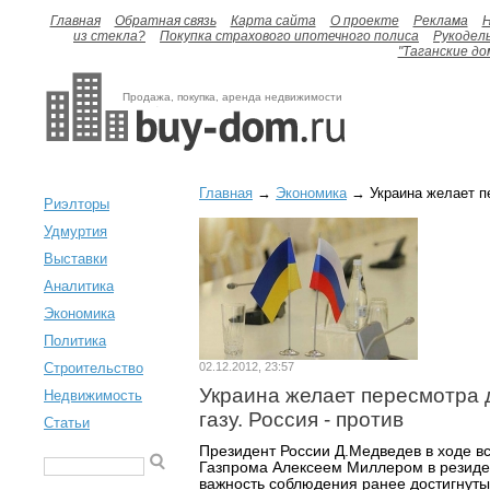
Главная
Обратная связь
Карта сайта
О проекте
Реклама
H
из стекла?
Покупка страхового ипотечного полиса
Рукодел
"Таганские до
Продажа, покупка, аренда недвижимости
Главная
→
Экономика
→ Украина желает пе
Риэлторы
Удмуртия
Выставки
Аналитика
Экономика
Политика
Строительство
02.12.2012, 23:57
Украина желает пересмотра 
Недвижимость
газу. Россия - против
Статьи
Президент России Д.Медведев в ходе в
Газпрома Алексеем Миллером в резиде
важность соблюдения ранее достигнут