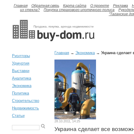
Главная
Обратная связь
Карта сайта
О проекте
Реклама
H
из стекла?
Покупка страхового ипотечного полиса
Рукодел
"Таганские до
Продажа, покупка, аренда недвижимости
Главная
→
Экономика
→ Украина сделает в
Риэлторы
Удмуртия
Выставки
Аналитика
Экономика
Политика
Строительство
Недвижимость
Статьи
28.10.2011, 14:25
Украина сделает все возмож