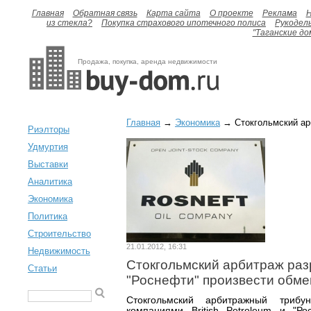
Главная
Обратная связь
Карта сайта
О проекте
Реклама
H
из стекла?
Покупка страхового ипотечного полиса
Рукодел
"Таганские до
Продажа, покупка, аренда недвижимости
Главная
→
Экономика
→ Стокгольмский арб
Риэлторы
Удмуртия
Выставки
Аналитика
Экономика
Политика
Строительство
21.01.2012, 16:31
Недвижимость
Стокгольмский арбитраж ра
Статьи
"Роснефти" произвести обме
Стокгольмский арбитражный триб
компаниями Вritish Рetroleum и "Р