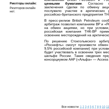
Риелторы онлайн:
ценными бумагами
. Согласно п
заключения сделки по обмену ак
Риэлторов онлайн
послужило участие в арктических р
нет.
российско-британского предприятия ТН
В пресс-релизе Вritish Рetroleum соо
арбитраж позволил компаниям ВР и «Р
на обмен акциями, но при условии,
российская компания ТНК-ВР прим
освоению месторождений на арктическ
По решению Стокгольмского арбитр
«Роснефть» смогут произвести обме
9,5% российской компании) при услов
будет участвовать в освоении трех ме
шельфе России. Такие сведения пре
консорциумом ААР («Альфа» — Access 
Все новости:
1
2
3
4
5
6
7
8
9
10
1