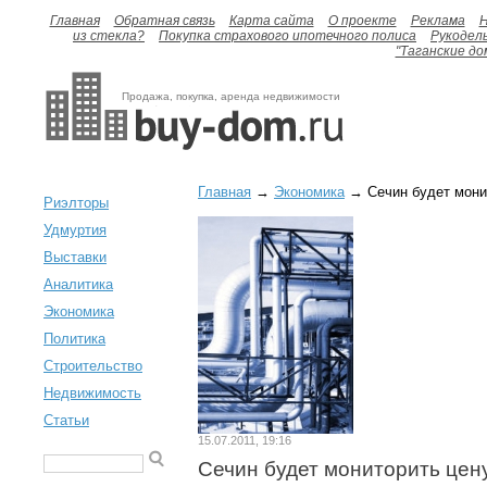
Главная
Обратная связь
Карта сайта
О проекте
Реклама
H
из стекла?
Покупка страхового ипотечного полиса
Рукодел
"Таганские до
Продажа, покупка, аренда недвижимости
Главная
→
Экономика
→ Сечин будет монит
Риэлторы
Удмуртия
Выставки
Аналитика
Экономика
Политика
Строительство
Недвижимость
Статьи
15.07.2011, 19:16
Сечин будет мониторить цен