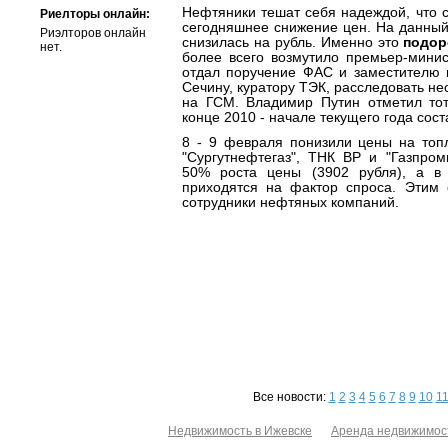
Нефтяники тешат себя надеждой, что 
Риелторы онлайн:
сегодняшнее снижение цен. На данный
Риэлторов онлайн
снизилась на рубль. Именно это
подор
нет.
более всего возмутило премьер-мини
отдал поручение ФАС и заместителю 
Сечину, куратору ТЭК, расследовать н
на ГСМ. Владимир Путин отметил тот 
конце 2010 - начале текущего года сост
8 - 9 февраля понизили цены на топл
"Сургутнефтегаз", ТНК ВР и "Газпром
50% роста цены (3902 рубля), а в
приходятся на фактор спроса. Этим
сотрудники нефтяных компаний.
Все новости:
1
2
3
4
5
6
7
8
9
10
1
Недвижимость в Ижевске
Аренда недвижимос