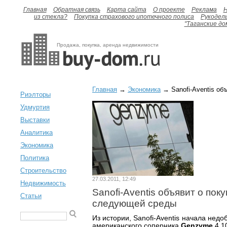
Главная
Обратная связь
Карта сайта
О проекте
Реклама
H
из стекла?
Покупка страхового ипотечного полиса
Рукодел
"Таганские до
Продажа, покупка, аренда недвижимости
Главная
→
Экономика
→ Sanofi-Aventis об
Риэлторы
Удмуртия
Выставки
Аналитика
Экономика
Политика
Строительство
27.03.2011, 12:49
Недвижимость
Sanofi-Aventis объявит о пок
Статьи
следующей среды
Из истории, Sanofi-Aventis начала не
американского соперника
Genzyme
4.10