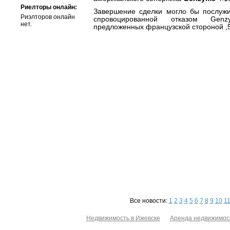
Риелторы онлайн:
Завершение сделки могло бы послужи
Риэлторов онлайн
спровоцированной отказом Gen
нет.
предложенных французской стороной ,5 
Все новости:
1
2
3
4
5
6
7
8
9
10
1
Недвижимость в Ижевске
Аренда недвижимос