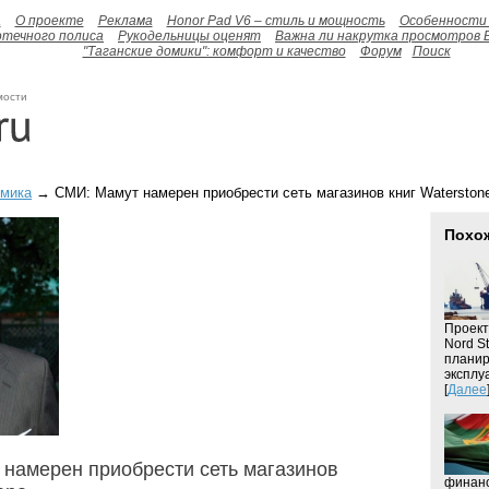
а
О проекте
Реклама
Honor Pad V6 – стиль и мощность
Особенности 
отечного полиса
Рукодельницы оценят
Важна ли накрутка просмотров 
"Таганские домики": комфорт и качество
Форум
Поиск
мости
омика
→ СМИ: Мамут намерен приобрести сеть магазинов книг Waterston
Похо
Проект
Nord S
планир
эксплу
[
Далее
намерен приобрести сеть магазинов
финанс