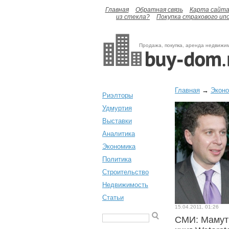
Главная
Обратная связь
Карта сайт
из стекла?
Покупка страхового ип
Продажа, покупка, аренда недвижи
Главная
→
Экон
Риэлторы
Удмуртия
Выставки
Аналитика
Экономика
Политика
Строительство
Недвижимость
Статьи
15.04.2011, 01:26
СМИ: Мамут 