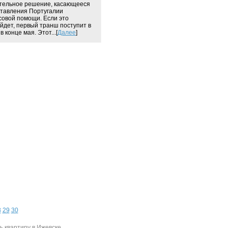
тельное решение, касающееся
тавления Португалии
овой помощи. Если это
йдет, первый транш поступит в
в конце мая. Этот...[
Далее
]
8
29
30
ь квартиру в Ижевске