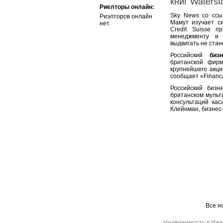
книг Waterst
Риелторы онлайн:
Sky News со ссы
Риэлторов онлайн
Мамут изучает с
нет.
Credit Suisse 
менеджменту и 
выдвигать не стан
Российский
биз
британской фир
крупнейшего акци
сообщает «Financa
Российский биз
британском мульти
консультаций ка
Клейнман, бизнес
Все н
Недвижимость в Иже