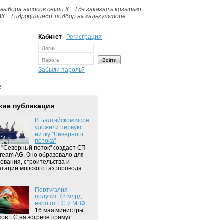
выбора насосов серии К
Где заказать козырьки
ВК
Гидроцилиндр: подбор на калькуляторе
Кабинет
Регистрация
Забыли пароль?
e
жие публикации
В Балтийском море
уложили первую
нитку "Северного
потока"
 "Северный поток" создает СП
tream AG. Оно образовало для
ования, строительства и
атации морского газопровода....
]
Португалия
получит 78 млрд.
евро от ЕС и МВФ
16 мая министры
ов ЕС на встрече примут