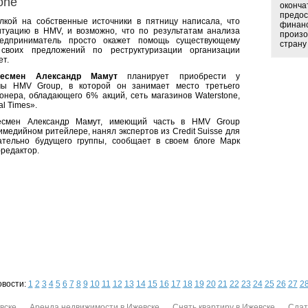
one
оконча
предос
лкой на собственные источники в пятницу написала, что
финанс
итуацию в HMV, и возможно, что по результатам анализа
произо
предприниматель просто окажет помощь существующему
страну 
своих предложений по реструктуризации организации
ет.
несмен Александр Мамут
планирует приобрести у
мы HMV Group, в которой он занимает место третьего
онера, обладающего 6% акций, сеть магазинов Waterstone,
l Times».
несмен Александр Мамут, имеющий часть в HMV Group
медийном ритейлере, нанял экспертов из Credit Suisse для
сательно будущего группы, сообщает в своем блоге Марк
-редактор.
овости:
1
2
3
4
5
6
7
8
9
10
11
12
13
14
15
16
17
18
19
20
21
22
23
24
25
26
27
2
вске
Аренда недвижимости в Ижевске
Снять квартиру в Ижевске
Сдат