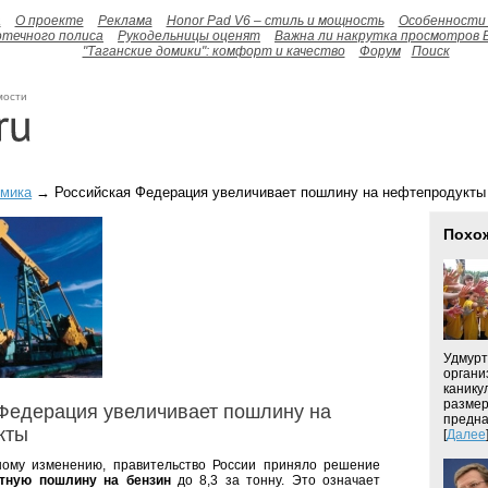
а
О проекте
Реклама
Honor Pad V6 – стиль и мощность
Особенности 
отечного полиса
Рукодельницы оценят
Важна ли накрутка просмотров 
"Таганские домики": комфорт и качество
Форум
Поиск
мости
омика
→ Российская Федерация увеличивает пошлину на нефтепродукты
Похо
Удмурт
органи
канику
размер
Федерация увеличивает пошлину на
предна
кты
[
Далее
ному изменению, правительство России приняло решение
ртную пошлину на бензин
до 8,3 за тонну. Это означает