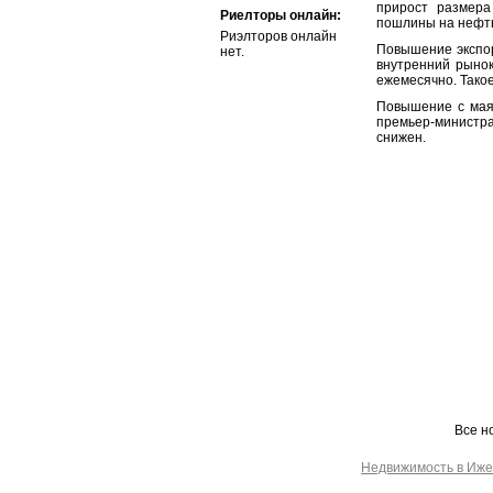
прирост размер
Риелторы онлайн:
пошлины на нефть 
Риэлторов онлайн
Повышение экспо
нет.
внутренний рынок
ежемесячно. Тако
Повышение с мая
премьер-министра
снижен.
Все н
Недвижимость в Иже