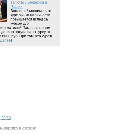
валюты у Беларуси и
России
Вполне объяснимо, что
курс рынка наличности
повышается вслед за
курсом для
инимателей. Так, на «черном
 доллар покупали по курсу от
 6800 руб. При том, что курс в
Далее
]
8
29
30
ь квартиру в Ижевске