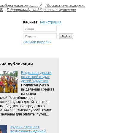
выбора насосов серии К
Где заказать козырьки
ВК
Гидроцилиндр: подбор на калькуляторе
Кабинет
Регистрация
Забыли пароль?
жие публикации
Выделены деньги
на летний отдых
детей Удмуртии
Подписан указ о
выделении средств
из казны
ской Республики для
зации отдыха детей в летние
лы. Бюджетные средства в
е 144.900 тысяч рублей, будут
значены для оплаты путев...
]
Кудрин отрицает
возможность единой