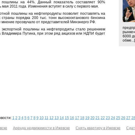
а пошлины на 44%. Данный показатель составляет 90%
мая 2011 года. Изменения вступят в силу с первого мая.
ртной пошлины на нефтепродукты позволит поставлять на
 страны порядка 200 тыс. тонн высокооктанового бензина
е мнение прозвучало от представителей Минэнерго РФ.
предпр
 экспортной пошлины на нефтепродукты стало решением
рынке»
 Владимира Путина, при этом ряд акцизов или НДПИ будет
6000 до
обме...[
овости:
1
2
3
4
5
6
7
8
9
10
11
12
13
14
15
16
17
18
19
20
21
22
23
24
25
26
27
2
вске
Аренда недвижимости в Ижевске
Снять квартиру в Ижевске
Сдат