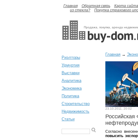
Главная
Обратная связь
Карта сайт
из стекла?
Покупка страхового ип
Продажа, покупка, аренда недвижи
Главная
→
Экон
Риэлторы
Удмуртия
Выставки
Аналитика
Экономика
Политика
Строительство
23.10.2011, 20:02
Недвижимость
Российская 
Статьи
нефтепроду
Согласно внесен
повысить экспо