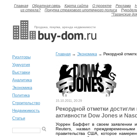
Главная
Обратная связь
Карта сайта
О проекте
Реклама
H
из стекла?
Покупка страхового ипотечного полиса
Рукодел
"Таганские до
Продажа, покупка, аренда недвижимости
Главная
→
Экономика
→ Рекордной отметки
Риэлторы
Удмуртия
Выставки
Аналитика
Экономика
Политика
15.10.2011, 20:29
Строительство
Рекордной отметки достигли
Недвижимость
активности Dow Jones и Nas
Статьи
Уоррен Баффет в своем заявлении и
Reuters, назвал преждевременным
правительства США, которое намерен