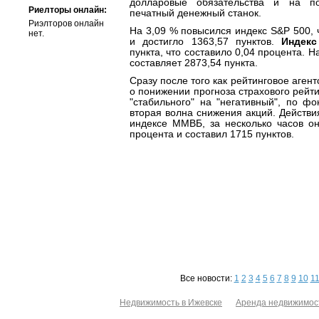
долларовые обязательства и на п
Риелторы онлайн:
печатный денежный станок.
Риэлторов онлайн
На 3,09 % повысился индекс S&P 500, 
нет.
и достигло 1363,57 пунктов.
Индек
пункта, что составило 0,04 процента. 
составляет 2873,54 пункта.
Сразу после того как рейтинговое агент
о понижении прогноза страхового рейт
"стабильного" на "негативный", по ф
вторая волна снижения акций. Действи
индексе ММВБ, за несколько часов он
процента и составил 1715 пунктов.
Все новости:
1
2
3
4
5
6
7
8
9
10
1
Недвижимость в Ижевске
Аренда недвижимос