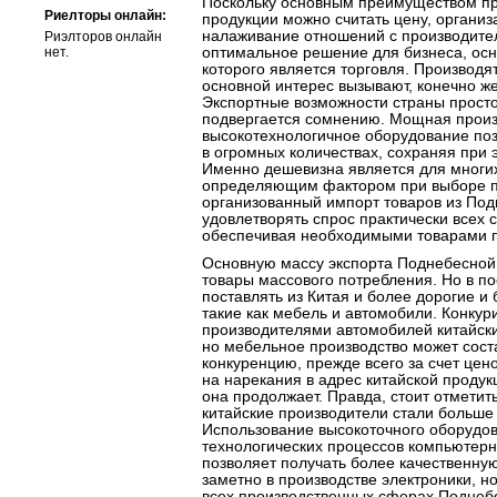
Поскольку основным преимуществом пра
Риелторы онлайн:
продукции можно считать цену, организ
налаживание отношений с производител
Риэлторов онлайн
нет.
оптимальное решение для бизнеса, ос
которого является торговля. Производят
основной интерес вызывают, конечно 
Экспортные возможности страны просто
подвергается сомнению. Мощная произ
высокотехнологичное оборудование по
в огромных количествах, сохраняя при 
Именно дешевизна является для многи
определяющим фактором при выборе п
организованный импорт товаров из Под
удовлетворять спрос практически всех 
обеспечивая необходимыми товарами 
Основную массу экспорта Поднебесной 
товары массового потребления. Но в п
поставлять из Китая и более дорогие и
такие как мебель и автомобили. Конкур
производителями автомобилей китайск
но мебельное производство может сост
конкуренцию, прежде всего за счет цен
на нарекания в адрес китайской продук
она продолжает. Правда, стоит отметить
китайские производители стали больше 
Использование высокоточного оборудов
технологических процессов компьютер
позволяет получать более качественну
заметно в производстве электроники, н
всех производственных сферах Поднеб