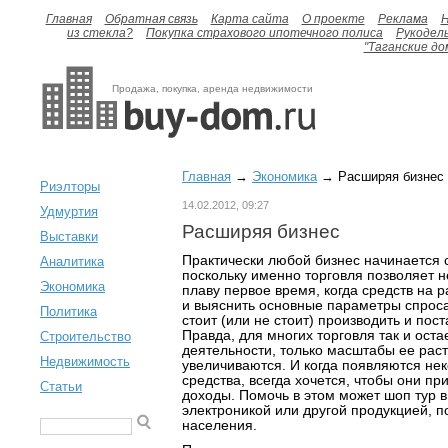
Главная
Обратная связь
Карта сайта
О проекте
Реклама
H
из стекла?
Покупка страхового ипотечного полиса
Рукодел
"Таганские до
Продажа, покупка, аренда недвижимости
Главная
→
Экономика
→ Расширяя бизнес
Риэлторы
14.02.2012, 09:27
Удмуртия
Расширяя бизнес
Выставки
Практически любой бизнес начинается с
Аналитика
поскольку именно торговля позволяет н
Экономика
плаву первое время, когда средств на р
и выяснить основные параметры спроса
Политика
стоит (или не стоит) производить и пос
Правда, для многих торговля так и ост
Строительство
деятельности, только масштабы ее рас
Недвижимость
увеличиваются. И когда появляются не
средства, всегда хочется, чтобы они п
Статьи
доходы. Помочь в этом может шоп тур в
электроникой или другой продукцией, 
населения.