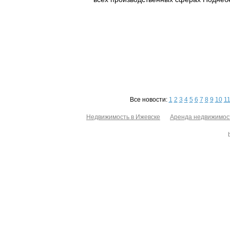
Все новости:
1
2
3
4
5
6
7
8
9
10
1
Недвижимость в Ижевске
Аренда недвижимос