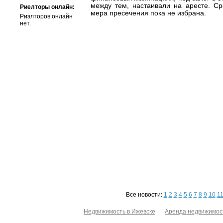
между тем, настаивали на аресте. Ср
Риелторы онлайн:
мера пресечения пока не избрана.
Риэлторов онлайн
нет.
Все новости:
1
2
3
4
5
6
7
8
9
10
1
Недвижимость в Ижевске
Аренда недвижимос