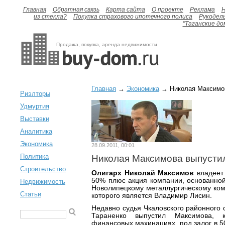
Главная
Обратная связь
Карта сайта
О проекте
Реклама
H
из стекла?
Покупка страхового ипотечного полиса
Рукодел
"Таганские до
Продажа, покупка, аренда недвижимости
Главная
→
Экономика
→ Николая Максимов
Риэлторы
Удмуртия
Выставки
Аналитика
Экономика
28.09.2011, 00:01
Политика
Николая Максимова выпустил
Строительство
Олигарх Николай Максимов
владеет 
50% плюс акция компании, основанной
Недвижимость
Новолипецкому металлургическому ком
Статьи
которого является Владимир Лисин.
Недавно судья Чкаловского районного 
Тараненко выпустил Максимова, 
финансовых махинациях, под залог в 5