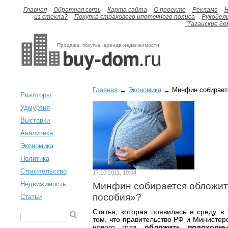
Главная
Обратная связь
Карта сайта
О проекте
Реклама
H
из стекла?
Покупка страхового ипотечного полиса
Рукодел
"Таганские до
Продажа, покупка, аренда недвижимости
Главная
→
Экономика
→ Минфин собираетс
Риэлторы
Удмуртия
Выставки
Аналитика
Экономика
Политика
Строительство
17.10.2011, 10:04
Недвижимость
Минфин собирается обложит
пособия»?
Статьи
Статья, которая появилась в среду в 
том, что правительство РФ и Министер
нового года
обложить подоходн