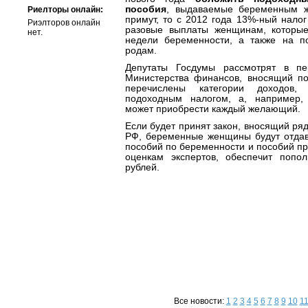
пособия
, выдаваемые беременным ж
Риелторы онлайн:
примут, то с 2012 года 13%-ный налог
Риэлторов онлайн
разовые выплаты женщинам, которые
нет.
недели беременности, а также на п
родам.
Депутаты Госдумы рассмотрят в пе
Министерства финансов, вносящий поп
перечислены категории доходов,
подоходным налогом, а, например,
может приобрести каждый желающий.
Если будет принят закон, вносящий ря
РФ, беременные женщины будут отдав
пособий по беременности и пособий пр
оценкам экспертов, обеспечит попо
рублей.
Все новости:
1
2
3
4
5
6
7
8
9
10
1