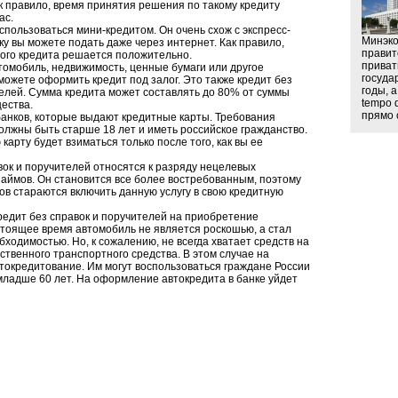
к правило, время принятия решения по такому кредиту
ас.
пользоваться мини-кредитом. Он очень схож с экспресс-
Минэко
ку вы можете подать даже через интернет. Как правило,
правит
кого кредита решается положительно.
приват
втомобиль, недвижимость, ценные бумаги или другое
госуда
можете оформить кредит под залог. Это также кредит без
годы, а
телей. Сумма кредита может составлять до 80% от суммы
tempo 
ества.
прямо с
банков, которые выдают кредитные карты. Требования
олжны быть старше 18 лет и иметь российское гражданство.
 карту будет взиматься только после того, как вы ее
вок и поручителей относятся к разряду нецелевых
займов. Он становится все более востребованным, поэтому
ов стараются включить данную услугу в свою кредитную
редит без справок и поручителей на приобретение
стоящее время автомобиль не является роскошью, а стал
ходимостью. Но, к сожалению, не всегда хватает средств на
твенного транспортного средства. В этом случае на
токредитование. Им могут воспользоваться граждане России
младше 60 лет. На оформление автокредита в банке уйдет
ей.