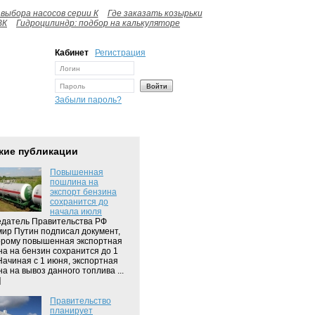
выбора насосов серии К
Где заказать козырьки
ВК
Гидроцилиндр: подбор на калькуляторе
Кабинет
Регистрация
Забыли пароль?
жие публикации
Повышенная
пошлина на
экспорт бензина
сохранится до
начала июля
датель Правительства РФ
ир Путин подписал документ,
орому повышенная экспортная
а на бензин сохранится до 1
Начиная с 1 июня, экспортная
а на вывоз данного топлива ...
]
Правительство
планирует