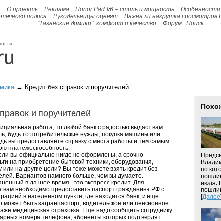
а
О проекте
Реклама
Honor Pad V6 – стиль и мощность
Особенности 
отечного полиса
Рукодельницы оценят
Важна ли накрутка просмотров 
"Таганские домики": комфорт и качество
Форум
Поиск
мости
омика
→ Кредит без справок и поручителей
Похо
справок и поручителей
фициальная работа, то любой банк с радостью выдаст вам
ль, будь то потребительские нужды, покупка машины или
едь вы предоставляете справку с места работы и тем самым
ою платежеспособность.
если вы официально нигде не оформлены, а срочно
Предсе
ьги на приобретение бытовой техники, оборудования,
Владим
у или на другие цели? Вы тоже можете взять кредит без
по кот
елей. Вариантов намного больше, чем вы думаете.
пошлин
енный в данное время - это экспресс-кредит. Для
июля. 
а вам необходимо предоставить паспорт гражданина РФ с
пошлин
рацией в населенном пункте, где находится банк, и еще
[
Далее
о может быть загранпаспорт, водительское или пенсионное
даже медицинская страховка. Еще надо сообщить сотруднику
нарных номера телефона, абоненты которых подтвердят