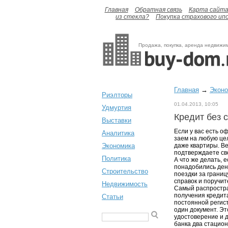
Главная
Обратная связь
Карта сайт
из стекла?
Покупка страхового ип
Продажа, покупка, аренда недвижи
Главная
→
Экон
Риэлторы
01.04.2013, 10:05
Удмуртия
Кредит без 
Выставки
Если у вас есть о
Аналитика
заем на любую це
Экономика
даже квартиры. В
подтверждаете св
Политика
А что же делать, 
понадобились ден
Строительство
поездки за границ
справок и поручит
Недвижимость
Самый распростран
получения кредит
Статьи
постоянной регист
один документ. Эт
удостоверение и 
банка два стацио