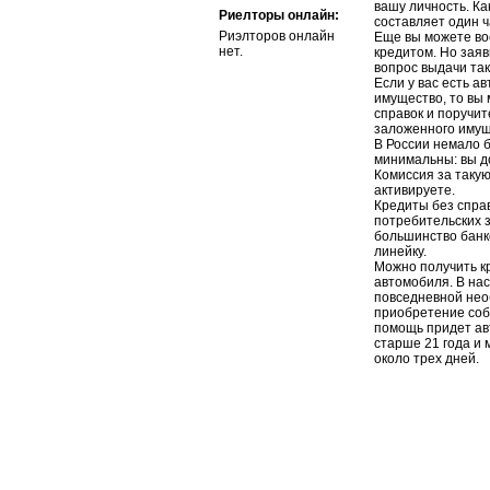
вашу личность. Ка
Риелторы онлайн:
составляет один ч
Риэлторов онлайн
Еще вы можете вос
нет.
кредитом. Но заяв
вопрос выдачи та
Если у вас есть а
имущество, то вы 
справок и поручи
заложенного имущ
В России немало 
минимальны: вы д
Комиссия за такую
активируете.
Кредиты без спра
потребительских 
большинство банк
линейку.
Можно получить к
автомобиля. В на
повседневной необ
приобретение собс
помощь придет ав
старше 21 года и 
около трех дн