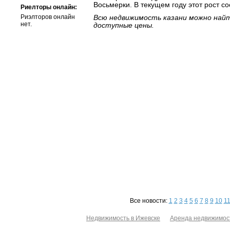
Восьмерки. В текущем году этот рост со
Риелторы онлайн:
Риэлторов онлайн
Всю недвижимость казани можно найт
нет.
доступные цены.
Все новости:
1
2
3
4
5
6
7
8
9
10
1
Недвижимость в Ижевске
Аренда недвижимос