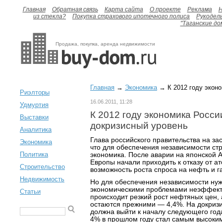
Главная
Обратная связь
Карта сайта
О проекте
Реклама
H
из стекла?
Покупка страхового ипотечного полиса
Рукодел
"Таганские до
Продажа, покупка, аренда недвижимости
Главная
→
Экономика
→ К 2012 году эконо
Риэлторы
16.06.2011, 11:28
Удмуртия
К 2012 году экономика Росси
Выставки
докризисный уровень
Аналитика
Глава российского правительства на за
Экономика
что для обеспечения независимости с
Политика
экономика. После аварии на японской 
Европы начали приходить к отказу от а
Строительство
возможность роста спроса на нефть и г
Недвижимость
Но для обеспечения независимости нуж
экономическими проблемами неэффекти
Статьи
происходит резкий рост нефтяных цен,
остаются прежними — 4,4%. На докриз
должна выйти к началу следующего года
4% в прошлом году стал самым высоки