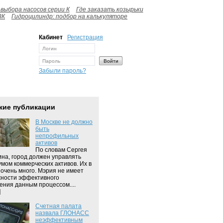
выбора насосов серии К
Где заказать козырьки
ВК
Гидроцилиндр: подбор на калькуляторе
Кабинет
Регистрация
Забыли пароль?
жие публикации
В Москве не должно
быть
непрофильных
активов
По словам Сергея
на, город должен управлять
мом коммерческих активов. Их в
 очень много. Мэрия не имеет
ности эффективного
ения данным процессом....
]
Счетная палата
назвала ГЛОНАСС
неэффективным