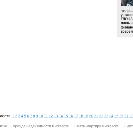
что ре
устано
ГЛОНА
лишь н
финанс
вовремя
овости:
1
2
3
4
5
6
7
8
9
10
11
12
13
14
15
16
17
18
19
20
21
22
23
24
25
26
27
2
вске
Аренда недвижимости в Ижевске
Снять квартиру в Ижевске
Сдат