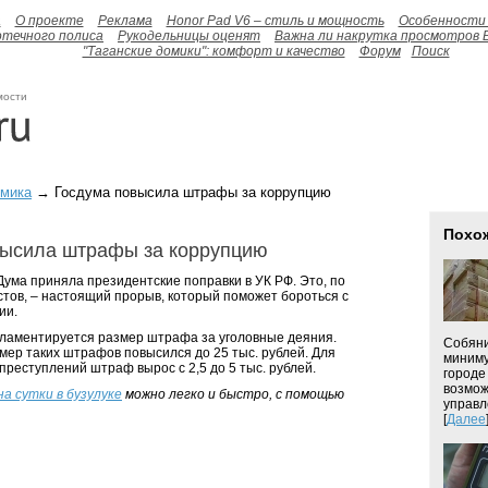
а
О проекте
Реклама
Honor Pad V6 – стиль и мощность
Особенности 
отечного полиса
Рукодельницы оценят
Важна ли накрутка просмотров 
"Таганские домики": комфорт и качество
Форум
Поиск
мости
омика
→ Госдума повысила штрафы за коррупцию
Похо
высила штрафы за коррупцию
ума приняла президентские поправки в УК РФ. Это, по
тов, – настоящий прорыв, который поможет бороться с
ии.
егламентируется размер штрафа за уголовные деяния.
Собяни
ер таких штрафов повысился до 25 тыс. рублей. Для
миниму
преступлений штраф вырос с 2,5 до 5 тыс. рублей.
городе
возмож
а сутки в бузулуке
можно легко и быстро, с помощью
управл
[
Далее