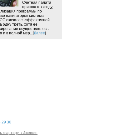
Счетная палата
пришла к выводу,
ализация программы по
вке навигаторов системы
СС оказалась эффективной
а одну треть, хотя ее
ирование осуществлялось
 и в полной мер...[
Далее
]
8
29
30
ь квартиру в Ижевске