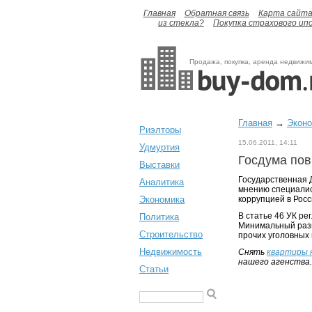
Главная
Обратная связь
Карта сайт
из стекла?
Покупка страхового ип
Продажа, покупка, аренда недвижи
Главная
→
Экон
Риэлторы
15.06.2011, 14:11
Удмуртия
Госдума по
Выставки
Государственная Д
Аналитика
мнению специалис
Экономика
коррупцией в Росс
В статье 46 УК р
Политика
Минимальный разм
Строительство
прочих уголовных 
Недвижимость
Снять
квартиры н
нашего агенства.
Статьи