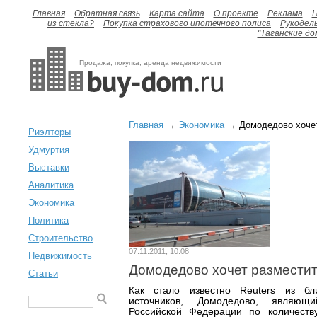
Главная
Обратная связь
Карта сайта
О проекте
Реклама
H
из стекла?
Покупка страхового ипотечного полиса
Рукодел
"Таганские до
Продажа, покупка, аренда недвижимости
Главная
→
Экономика
→ Домодедово хочет
Риэлторы
Удмуртия
Выставки
Аналитика
Экономика
Политика
Строительство
07.11.2011, 10:08
Недвижимость
Домодедово хочет разместит
Статьи
Как стало известно Reuters из бл
источников, Домодедово, являю
Российской Федерации по количеств