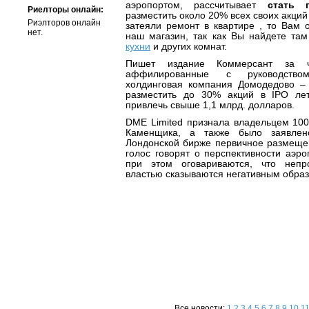
аэропортом, рассчитывает
стать 
Риелторы онлайн:
разместить около 20% всех своих акций 
Риэлторов онлайн
затеяли ремонт в квартире , то Вам 
нет.
наш магазин, так как Вы найдете т
кухни
и других комнат.
Пишет издание Коммерсант за ч
аффилированные с руководством
холдинговая компания Домодедово –
разместить до 30% акций в IPO лет
привлечь свыше 1,1 млрд. долларов.
DME Limited признала владельцем 10
Каменщика, а также было заявле
Лондонской бирже первичное размещен
голос говорят о перспективности аэро
при этом оговариваются, что непр
властью сказываются негативным образ
Все новости:
1
2
3
4
5
6
7
8
9
10
1