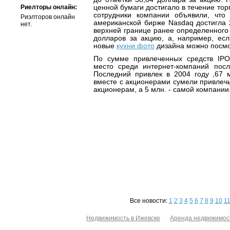
Риелторы онлайн:
ценной бумаги достигало в течение торг
сотрудники компании объявили, что
Риэлторов онлайн
американской бирже Nasdaq достигла 
нет.
верхней границе ранее определенного 
долларов за акцию, а, например, есл
новые
кухни фото
дизайна можно посмо
По сумме привлеченных средств IPO
место среди интернет-компаний после
Последний привлек в 2004 году ,67 м
вместе с акционерами сумели привлечь 
акционерам, а 5 млн. - самой компании
Все новости:
1
2
3
4
5
6
7
8
9
10
1
Недвижимость в Ижевске
Аренда недвижимос