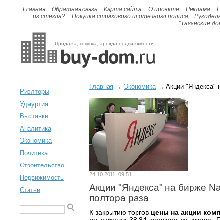
Главная
Обратная связь
Карта сайта
О проекте
Реклама
H
из стекла?
Покупка страхового ипотечного полиса
Рукодел
"Таганские до
Продажа, покупка, аренда недвижимости
Главная
→
Экономика
→ Акции "Яндекса" н
Риэлторы
Удмуртия
Выставки
Аналитика
Экономика
Политика
Строительство
24.10.2011, 09:51
Недвижимость
Акции "Яндекса" на бирже N
Статьи
полтора раза
К закрытию торгов
цены на акции комп
до отметки 38,84 доллара за акцию. 