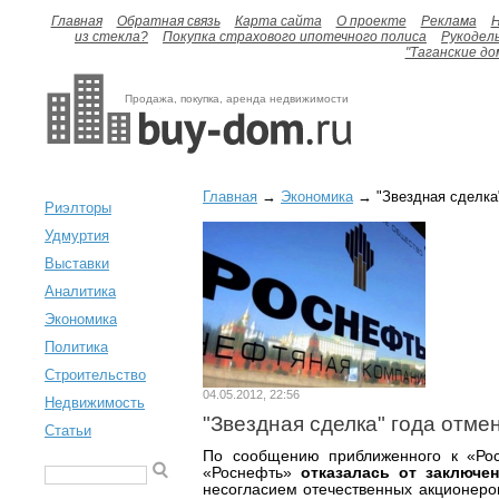
Главная
Обратная связь
Карта сайта
О проекте
Реклама
H
из стекла?
Покупка страхового ипотечного полиса
Рукодел
"Таганские до
Продажа, покупка, аренда недвижимости
Главная
→
Экономика
→ "Звездная сделка"
Риэлторы
Удмуртия
Выставки
Аналитика
Экономика
Политика
Строительство
04.05.2012, 22:56
Недвижимость
"Звездная сделка" года отме
Статьи
По сообщению приближенного к «Рос
«Роснефть»
отказалась от заключе
несогласием отечественных акционеро