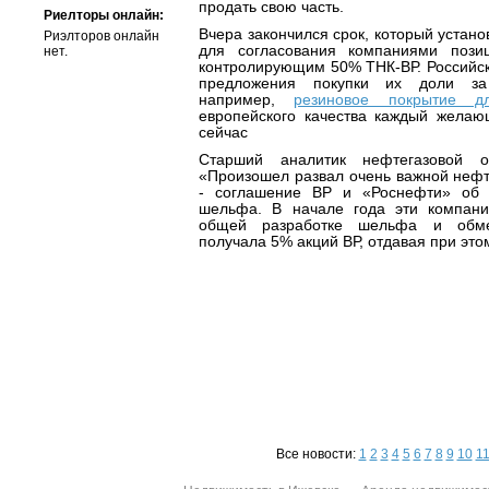
продать свою часть.
Риелторы онлайн:
Вчера закончился срок, который устан
Риэлторов онлайн
для согласования компаниями пози
нет.
контролирующим 50% ТНК-ВР. Российск
предложения покупки их доли з
например,
резиновое покрытие д
европейского качества каждый жела
сейчас
Старший аналитик нефтегазовой о
«Произошел развал очень важной нефт
- соглашение ВР и «Роснефти» об и
шельфа. В начале года эти компани
общей разработке шельфа и обме
получала 5% акций ВР, отдавая при это
Все новости:
1
2
3
4
5
6
7
8
9
10
1