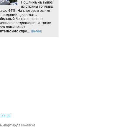
Пошлина на вывоз
из страны топлива
а до 44%. На спотовом рынке
 продолжил дорожать
бильный бензин на фоне
ченного предложения, а также
ого повышения
тельского спро...[
Далее
]
8
29
30
ь квартиру в Ижевске