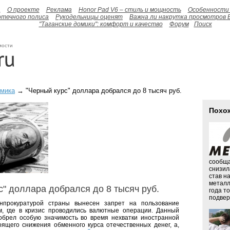
а
О проекте
Реклама
Honor Pad V6 – стиль и мощность
Особенности 
отечного полиса
Рукодельницы оценят
Важна ли накрутка просмотров 
"Таганские домики": комфорт и качество
Форум
Поиск
мости
омика
→ "Черный курс" доллара добрался до 8 тысяч руб.
Похо
сообща
снизил
став н
металл
с" доллара добрался до 8 тысяч руб.
года т
подверг
нпрокуратурой страны вынесен запрет на пользование
м, где в кризис проводились валютные операции. Данный
обрел особую значимость во время нехватки иностранной
ящего снижения обменного курса отечественных денег, а,