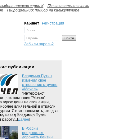
выбора насосов серии К
Где заказать козырьки
ВК
Гидроцилиндр: подбор на калькуляторе
Кабинет
Регистрация
Забыли пароль?
жие публикации
Владимир Путин
изменил свое
отношение к группе
«Мечел»
"Интерфакс"
ет, что компания "Мечел"
а вдвое цены на свои акции,
аиболее влиятельной в отрасли
ургии. Стоит напомнить, что два
ому назад Владимир Путин
 работу...[
Далее
]
В России
продолжает
дорожать бензин