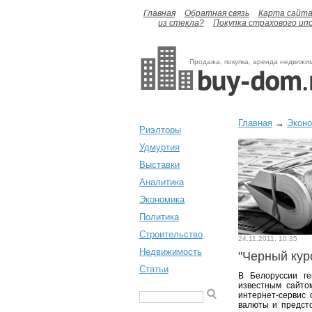
Главная
Обратная связь
Карта сайт
из стекла?
Покупка страхового ип
Продажа, покупка, аренда недвижи
Главная
→
Экон
Риэлторы
Удмуртия
Выставки
Аналитика
Экономика
Политика
Строительство
24.11.2011, 10:35
Недвижимость
"Черный кур
Статьи
В Белоруссии ге
известным сайто
интернет-сервис 
валюты и предсто