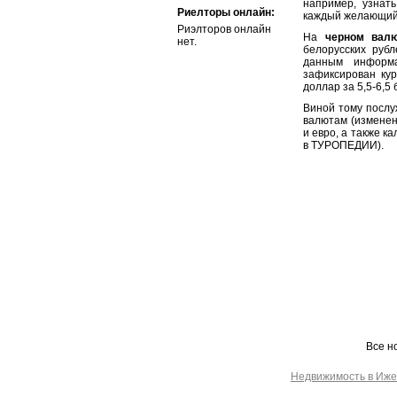
например, узнат
Риелторы онлайн:
каждый желающий
Риэлторов онлайн
На
черном вал
нет.
белорусских рубл
данным информ
зафиксирован кур
доллар за 5,5-6,5
Виной тому послу
валютам (изменен
и евро, а также к
в ТУРОПЕДИИ).
Все н
Недвижимость в Иже