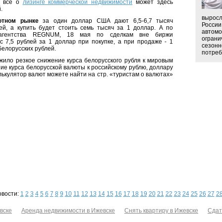
ь все о
лизинге коммерческой недвижимости
может здесь
.
выросл
ютном рынке
за один доллар США дают 6,5-6,7 тысяч
России
ей, а купить будет стоить семь тысяч за 1 доллар. А по
автомо
агентства REGNUM, 18 мая по сделкам вне биржи
ограни
с 7,5 рублей за 1 доллар при покупке, а при продаже - 1
сезонн
 белорусских рублей.
потреби
жило резкое снижение курса белорусского рубля к мировым
ие курса белорусской валюты к российскому рублю, доллару
алькулятор валют можете найти на стр. «туристам о валютах»
овости:
1
2
3
4
5
6
7
8
9
10
11
12
13
14
15
16
17
18
19
20
21
22
23
24
25
26
27
2
вске
Аренда недвижимости в Ижевске
Снять квартиру в Ижевске
Сдат