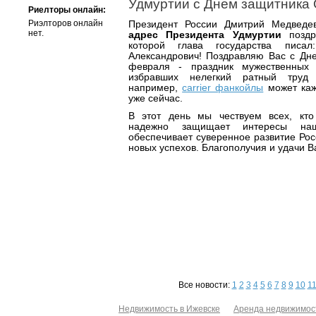
Удмуртии с Днем защитника 
Риелторы онлайн:
Риэлторов онлайн
Президент России Дмитрий Медведе
нет.
адрес Президента Удмуртии
поздр
которой глава государства писа
Александрович! Поздравляю Вас с Дне
февраля - праздник мужественных
избравших нелегкий ратный труд
например,
carrier фанкойлы
может каж
уже сейчас.
В этот день мы чествуем всех, кто
надежно защищает интересы на
обеспечивает суверенное развитие Ро
новых успехов. Благополучия и удачи 
Все новости:
1
2
3
4
5
6
7
8
9
10
1
Недвижимость в Ижевске
Аренда недвижимос