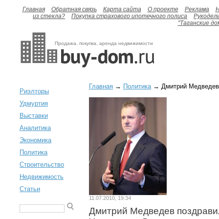
Главная
Обратная связь
Карта сайта
О проекте
Реклама
H
из стекла?
Покупка страхового ипотечного полиса
Рукодел
"Таганские до
Продажа, покупка, аренда недвижимости
Главная
→
Политика
→ Дмитрий Медведев 
Риэлторы
Удмуртия
Выставки
Аналитика
Экономика
Политика
Строительство
Недвижимость
Статьи
11.07.2010, 19:34
Дмитрий Медведев поздрави