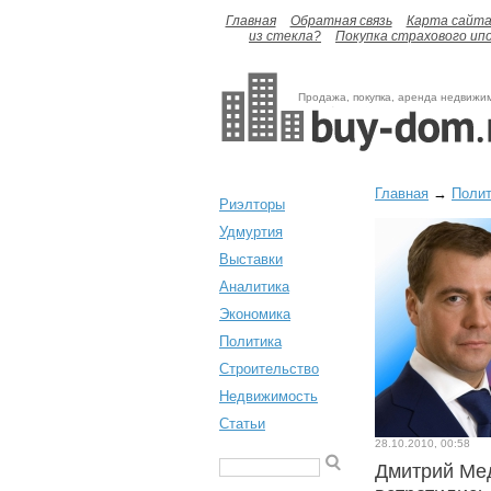
Главная
Обратная связь
Карта сайт
из стекла?
Покупка страхового ип
Продажа, покупка, аренда недвижи
Главная
→
Полит
Риэлторы
Удмуртия
Выставки
Аналитика
Экономика
Политика
Строительство
Недвижимость
Статьи
28.10.2010, 00:58
Дмитрий Ме