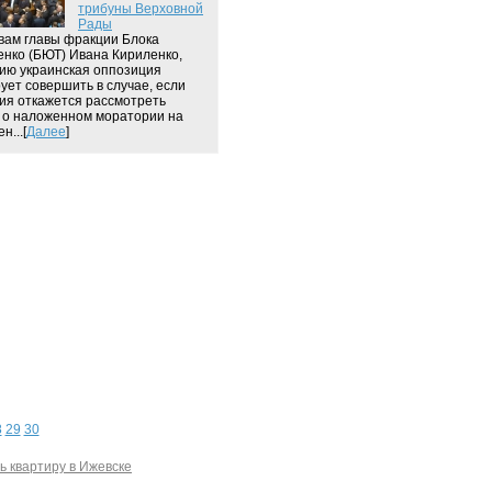
трибуны Верховной
Рады
вам главы фракции Блока
нко (БЮТ) Ивана Кириленко,
цию украинская оппозиция
ует совершить в случае, если
ия откажется рассмотреть
 о наложенном моратории на
н...[
Далее
]
8
29
30
ь квартиру в Ижевске