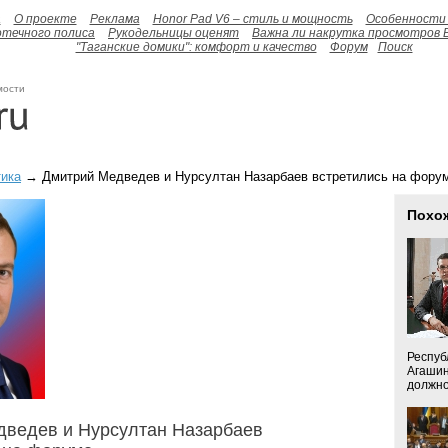
а
О проекте
Реклама
Honor Pad V6 – стиль и мощность
Особенности 
отечного полиса
Рукодельницы оценят
Важна ли накрутка просмотров 
"Таганские домики": комфорт и качество
Форум
Поиск
мости
ика
→ Дмитрий Медведев и Нурсултан Назарбаев встретились на фору
Похо
Респуб
Агашин
должнос
дведев и Нурсултан Назарбаев