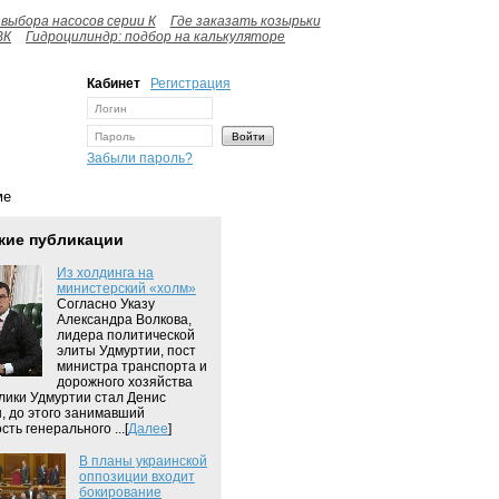
выбора насосов серии К
Где заказать козырьки
ВК
Гидроцилиндр: подбор на калькуляторе
Кабинет
Регистрация
Забыли пароль?
ме
жие публикации
Из холдинга на
министерский «холм»
Согласно Указу
Александра Волкова,
лидера политической
элиты Удмуртии, пост
министра транспорта и
дорожного хозяйства
лики Удмуртии стал Денис
, до этого занимавший
ть генерального ...[
Далее
]
В планы украинской
оппозиции входит
бокирование