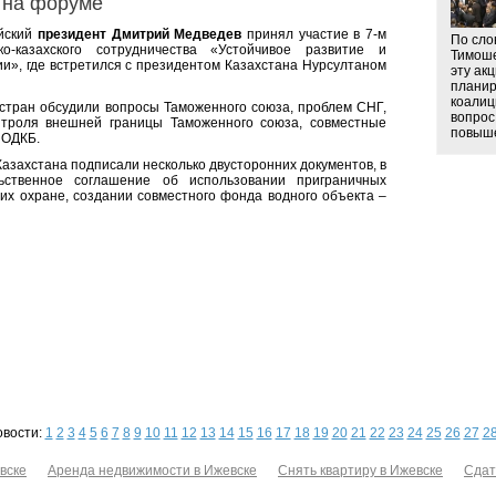
 на форуме
ийский
президент Дмитрий Медведев
принял участие в 7-м
По сло
о-казахского сотрудничества «Устойчивое развитие и
Тимоше
ии», где встретился с президентом Казахстана Нурсултаном
эту ак
планир
коалиц
стран обсудили вопросы Таможенного союза, проблем СНГ,
вопрос
онтроля внешней границы Таможенного союза, совместные
повыше
 ОДКБ.
азахстана подписали несколько двусторонних документов, в
льственное соглашение об использовании приграничных
 их охране, создании совместного фонда водного объекта –
овости:
1
2
3
4
5
6
7
8
9
10
11
12
13
14
15
16
17
18
19
20
21
22
23
24
25
26
27
2
вске
Аренда недвижимости в Ижевске
Снять квартиру в Ижевске
Сдат