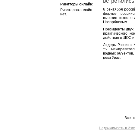
встретились
Риелторы онлайн:
6 сентября росс
Риэлторов онлайн
форуме российск
нет.
высокие технолог
Назарбаевым.
Президенты двух 
практического к
действия в ШОС и
Лидеры России и К
т.ч. межправите
водных объектов,
реки Урал.
Все н
Недвижимость в Иже