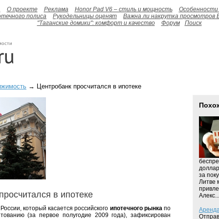
а
О проекте
Реклама
Honor Pad V6 – стиль и мощность
Особенности 
отечного полиса
Рукодельницы оценят
Важна ли накрутка просмотров 
"Таганские домики": комфорт и качество
Форум
Поиск
мости
ижимость
→ Центробанк просчитался в ипотеке
Похо
беспре
доллар
за пок
Литве 
привле
просчитался в ипотеке
Алекс...
 России, который касается российского
ипотечного рынка
по
Аренда
тованию (за первое полугодие 2009 года), зафиксирован
Отправ