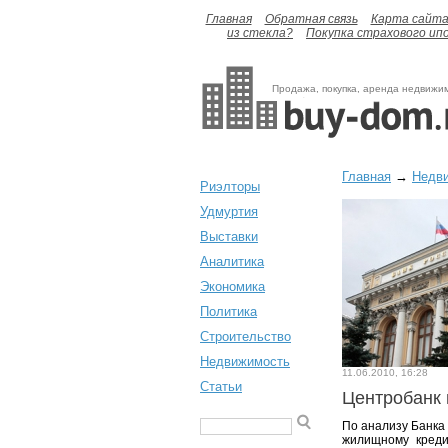
Главная
Обратная связь
Карта сайт
из стекла?
Покупка страхового ип
Продажа, покупка, аренда недвижи
Главная
→
Недв
Риэлторы
Удмуртия
Выставки
Аналитика
Экономика
Политика
Строительство
Недвижимость
11.06.2010, 16:28
Статьи
Центробанк 
По анализу Банка
жилищному креди