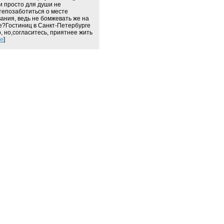
и просто для души не
тепозаботиться о месте
ания, ведь не бомжевать же на
е?Гостиниц в Санкт-Петербурге
, но,согласитесь, приятнее жить
е
]