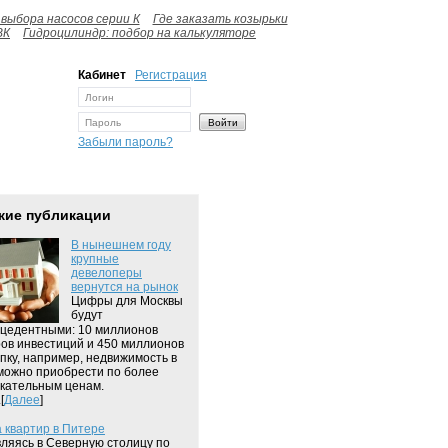
выбора насосов серии К
Где заказать козырьки
ВК
Гидроцилиндр: подбор на калькуляторе
Кабинет
Регистрация
Забыли пароль?
жие публикации
В нынешнем году
крупные
девелоперы
вернутся на рынок
Цифры для Москвы
будут
цедентными: 10 миллионов
ов инвестиций и 450 миллионов
упку, например, недвижимость в
можно приобрести по более
кательным ценам.
[
Далее
]
 квартир в Питере
ляясь в Северную столицу по