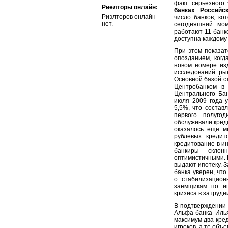
факт серьезного
Риелторы онлайн:
банках Российс
Риэлторов онлайн
число банков, ко
нет.
сегодняшний мом
работают 11 банко
доступна каждому
При этом показат
опозданием, когд
новом номере изд
исследований ры
Основной базой с
Центробанком в 
Центрального Бан
июля 2009 года 
5,5%, что состав
первого полугод
обслуживали кред
оказалось еще м
рублевых кредит
кредитование в и
банкиры склон
оптимистичными. И
выдают ипотеку. 
банка уверен, чт
о стабилизацион
заемщикам по ип
кризиса в затруд
В подтверждении 
Альфа-банка Иль
максимум два кред
игроков, а те объ