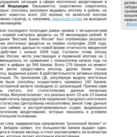
 ухудшения ситуации в сфере ипотечного кредитования в
делам 
кой Федерации
. Оказывается, существенно сократилось
забудь
торые способны регулярно выдавать ипотеку в рублях, на
прожив
ент известно всего 100 игроков, по валютной ипотеке
вокзал
вских структур, а, например,
аренда коттеджа
на выходные
немало
 желающему.
...[
Дале
ели последнего полугодия равны уровню с четырехлетним
а нормой считались кредиты на 55 миллиардов рублей. В
ания "Вестник Банка России" был опубликован результат
нка ипотечных кредитов за первое полугодие 2009 года.
тали свежие данные по новой форме отчетности, введенной
действие с начала 2009 года. Согласно этому обзору
ка России, число участвующих в первичной ипотеке на 1
уменьшилось по сравнению с показателем начала года на
ляет в цифрах до 568 банков. Всего 279 банков на момент
ия могли предоставить ипотеку, другие банки только
иты, выданные ранее. В действительности активных игроков
еньше. По признанию ЦБ, регулярную выдачу ипотечных
ов были способны осуществлять примерно 100 банков,
ностранной валюте проводили 11 организаций. Причем сами
ны считать эти статистические данные несколько
горь Жигунов полагает, что реально всего 10 или 15 банков
Заместитель председателя правления Городского ипотечного
о статистика Центробанка необъективна, виной тому данные
ных займах и реструктурированных ссудах, выдающихся
отечному кредитованию, которые оказались в условиях
нительном положении.
их слов, замдиректора направления "розничный бизнес" от
я Зибарев заявил, что большинство банков выдают один,
ита в течение месяца, и стоит рассматривать не количество
емы, которые делает ипотечное кредитование.