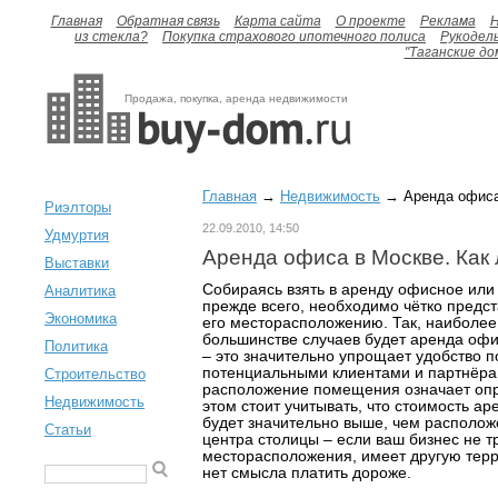
Главная
Обратная связь
Карта сайта
О проекте
Реклама
H
из стекла?
Покупка страхового ипотечного полиса
Рукодел
"Таганские до
Продажа, покупка, аренда недвижимости
Главная
→
Недвижимость
→ Аренда офиса 
Риэлторы
22.09.2010, 14:50
Удмуртия
Аренда офиса в Москве. Как
Выставки
Собираясь взять в аренду офисное или
Аналитика
прежде всего, необходимо чётко предст
Экономика
его месторасположению. Так, наиболе
большинстве случаев будет аренда офи
Политика
– это значительно упрощает удобство 
потенциальными клиентами и партнёрам
Строительство
расположение помещения означает опр
Недвижимость
этом стоит учитывать, что стоимость а
будет значительно выше, чем располож
Статьи
центра столицы – если ваш бизнес не т
месторасположения, имеет другую терр
нет смысла платить дороже.