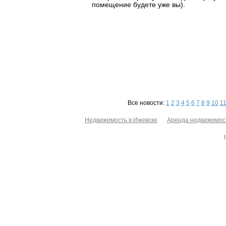
помещение будете уже вы).
Все новости:
1
2
3
4
5
6
7
8
9
10
1
Недвижимость в Ижевске
Аренда недвижимос