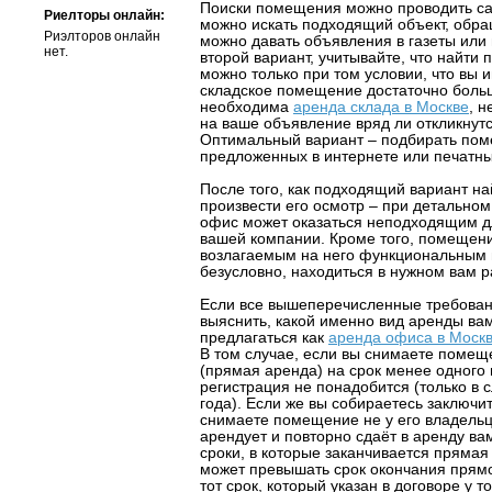
Поиски помещения можно проводить с
Риелторы онлайн:
можно искать подходящий объект, обра
Риэлторов онлайн
можно давать объявления в газеты или 
нет.
второй вариант, учитывайте, что найти
можно только при том условии, что вы
складское помещение достаточно больш
необходима
аренда склада в Москве
, 
на ваше объявление вряд ли откликнутс
Оптимальный вариант – подбирать пом
предложенных в интернете или печатны
После того, как подходящий вариант н
произвести его осмотр – при детально
офис может оказаться неподходящим д
вашей компании. Кроме того, помещени
возлагаемым на него функциональным 
безусловно, находиться в нужном вам р
Если все вышеперечисленные требован
выяснить, какой именно вид аренды ва
предлагаться как
аренда офиса в Моск
В том случае, если вы снимаете помеще
(прямая аренда) на срок менее одного 
регистрация не понадобится (только в 
года). Если же вы собираетесь заключи
снимаете помещение не у его владельца,
арендует и повторно сдаёт в аренду вам
сроки, в которые заканчивается прямая
может превышать срок окончания прямо
тот срок, который указан в договоре у то