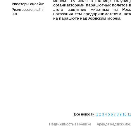
морем. 15 июля в станице Голубиц
Риелторы онлайн:
организаторами парашютных полетов в
этого защитник животных из Росс
Риэлторов онлайн
нет.
наказания тем предпринимателям, кот
на парашюте над Азовским морем.
Все новости:
1
2
3
4
5
6
7
8
9
10
1
Недвижимость в Ижевске
Аренда недвижимос