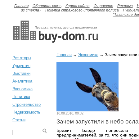
Главная
Обратная связь
Карта сайта
О проекте
Реклама
H
из стекла?
Покупка страхового ипотечного полиса
Рукодел
"Таганские до
Продажа, покупка, аренда недвижимости
Главная
→
Экономика
→ Зачем запустили 
Риэлторы
Удмуртия
Выставки
Аналитика
Экономика
Политика
Строительство
Недвижимость
10.08.2010, 00:32
Статьи
Зачем запустили в небо осла
Брижит Бардо попросила нак
предпринимателей, за то, что они под