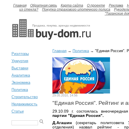
Главная
Обратная связь
Карта сайта
О проекте
Реклама
H
из стекла?
Покупка страхового ипотечного полиса
Рукодел
"Таганские до
Продажа, покупка, аренда недвижимости
Главная
→
Политика
→ "Единая Россия". Р
Риэлторы
Удмуртия
Выставки
Аналитика
Экономика
Политика
29.05.2010, 14:56
Строительство
"Единая Россия". Рейтинг и 
Недвижимость
Статьи
29.10.09 г. состоялась внеочередн
партии "Единая Россия".
Д.Агашин
(секретарь политсовета У
отделения) назвал рейтинг - пр