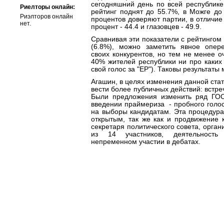
сегодняшний день по всей республике 
Риелторы онлайн:
рейтинг поднят до 55.7%, в Можге до
Риэлторов онлайн
процентов доверяют партии, в отличие
нет.
процент - 44.4 и глазовцев - 49.9.
Сравнивая эти показатели с рейтингом
(6.8%), можно заметить явное опер
своих конкурентов, но тем не менее о
40% жителей республики ни про каких 
свой голос за "ЕР"). Таковы результаты
Агашин, в целях изменения данной ста
вести более публичных действий: встречи
Были предложения изменить ряд ГОС
введении праймериза - пробного голо
на выборы кандидатам. Эта процедура
открытым, так же как и продвижение 
секретаря политического совета, орга
из 14 участников, деятельность
непременном участии в дебатах.