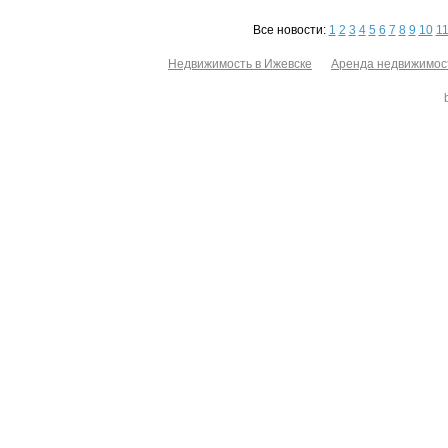
Все новости:
1
2
3
4
5
6
7
8
9
10
1
Недвижимость в Ижевске
Аренда недвижимос